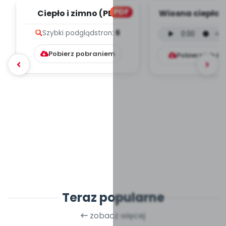
PDF
Ciepło i zimno (PD)
Wiosna ciepła 
- wersja instr
Szybki podgląd
stron:
6
(PD, mp.
Pobierz pobraniem
Pobierz lub k
Teraz popularne
zobacz więcej