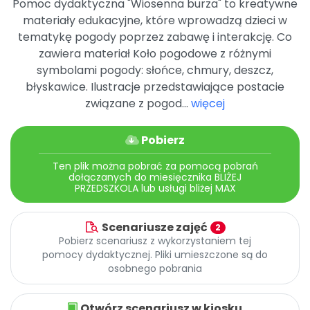
Pomoc dydaktyczna "Wiosenna burza" to kreatywne
Archiwalne numery
materiały edukacyjne, które wprowadzą dzieci w
Promocje
tematykę pogody poprzez zabawę i interakcję. Co
Pomoc
zawiera materiał Koło pogodowe z różnymi
symbolami pogody: słońce, chmury, deszcz,
błyskawice. Ilustracje przedstawiające postacie
związane z pogod...
więcej
Pobierz
Ten plik można pobrać za pomocą pobrań
dołączanych do miesięcznika BLIŻEJ
PRZEDSZKOLA lub usługi bliżej MAX
Scenariusze zajęć
2
Pobierz scenariusz z wykorzystaniem tej
pomocy dydaktycznej. Pliki umieszczone są do
osobnego pobrania
Otwórz scenariusz w kiosku