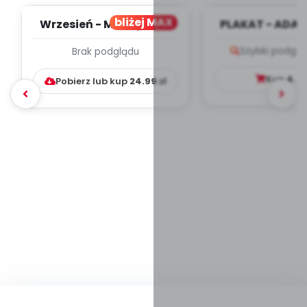
bliżej MAX
Wrzesień - MIESIĘCZNY
PLAKAT - ADAP
PLAN PRACY
PORADNIK DLA 
Szybki podglą
Brak podglądu
WYCHOWAWCZO –
DYDAKTYC...
Kup
4.9
Pobierz lub kup
24.99
zł