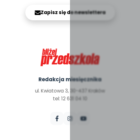
Zapisz się do newslettera
Redakcja miesięcznika
ul. Kwiatowa 3, 30-437 Kraków
tel: 12 631 04 10