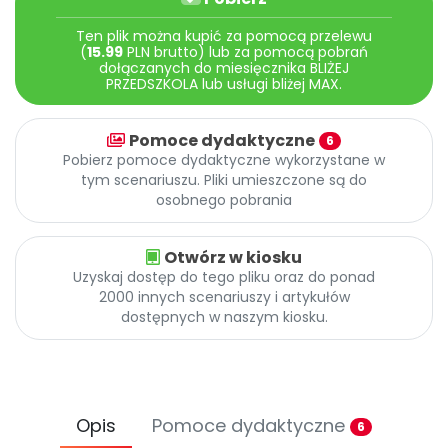
Archiwalne numery
Promocje
Ten plik można kupić za pomocą przelewu
(
15.99
PLN brutto) lub za pomocą pobrań
Pomoc
dołączanych do miesięcznika BLIŻEJ
PRZEDSZKOLA lub usługi bliżej MAX.
Pomoce dydaktyczne
6
Pobierz pomoce dydaktyczne wykorzystane w
tym scenariuszu. Pliki umieszczone są do
osobnego pobrania
Otwórz w kiosku
Uzyskaj dostęp do tego pliku oraz do ponad
2000 innych scenariuszy i artykułów
dostępnych w naszym kiosku.
Opis
Pomoce dydaktyczne
6