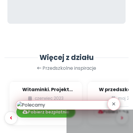
Więcej z działu
Przedszkolne inspiracje
Witaminki. Projekt
W przedszkol
edukacyjny promujący
bajce [przed
czerwiec 2023
maj 20
zdrowe nawyki ż...
inspiracje - 
Pobierz bezpłatnie
Pobierz lub ku