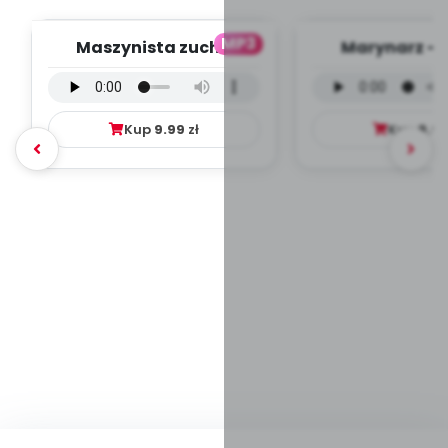
MP3
Maszynista zuch -
Marynarz - 
wersja wokalna (PD,
wokalna (PD
mp3)
Kup
9.99
zł
Kup
9.9