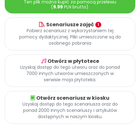
Ten plik można kupić za pomocą przelewu
Archiwalne numery
(
9.99
PLN brutto).
Promocje
Pomoc
Scenariusze zajęć
1
Pobierz scenariusz z wykorzystaniem tej
pomocy dydaktycznej. Pliki umieszczone są do
osobnego pobrania
Otwórz w płytotece
Uzyskaj dostęp do tego utworu oraz do ponad
7000 innych utworów umieszczonych w
serwisie moja płytoteka.
Otwórz scenariusz w kiosku
Uzyskaj dostęp do tego scenariusza oraz do
ponad 2000 innych scenariuszy i artykułów
dostępnych w naszym kiosku.