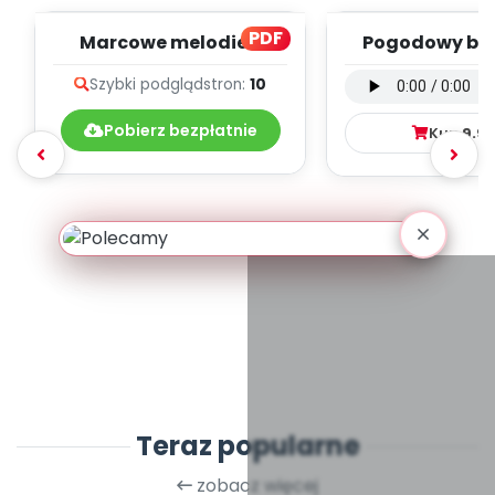
PDF
Marcowe melodie -
Pogodowy ba
teksty piosenek
wersja wokal
Szybki podgląd
stron:
10
mp3)
Pobierz bezpłatnie
Kup
9.9
Teraz popularne
zobacz więcej