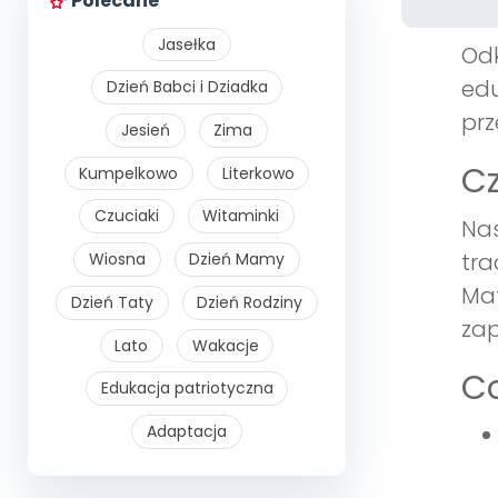
Polecane
Jasełka
Odk
edu
Dzień Babci i Dziadka
prz
Jesień
Zima
Cz
Kumpelkowo
Literkowo
Czuciaki
Witaminki
Nas
tra
Wiosna
Dzień Mamy
Mat
Dzień Taty
Dzień Rodziny
zap
Lato
Wakacje
Co
Edukacja patriotyczna
Adaptacja