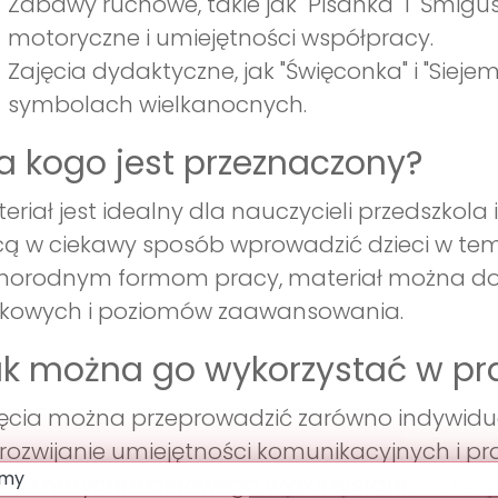
Zabawy ruchowe, takie jak "Pisanka" i "Śmigus
motoryczne i umiejętności współpracy.
Zajęcia dydaktyczne, jak "Święconka" i "Siej
symbolach wielkanocnych.
a kogo jest przeznaczony?
eriał jest idealny dla nauczycieli przedszkola 
ą w ciekawy sposób wprowadzić dzieci w tema
żnorodnym formom pracy, materiał można do
ekowych i poziomów zaawansowania.
k można go wykorzystać w pr
ęcia można przeprowadzić zarówno indywidual
rozwijanie umiejętności komunikacyjnych i pra
ku i natychmiastowego wykorzystania na zaj