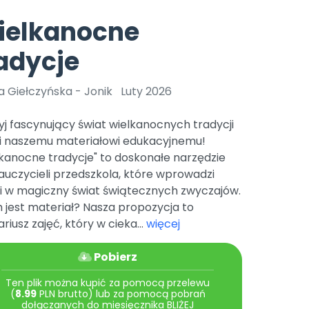
e
y
Gotowa w mniej niż 10 min • 14 dni bez opłat
Zobacz nas na Instagramie
Bliżej Pieska
ielkanocne
Pomoc zwierzętom
TikTok
adycje
Nowości
Zobacz nas na TikToku
wej
Książka (dla) Przedszkolaka
Zapowiedzi
Promowanie czytelnictwa
 Giełczyńska - Jonik
Luty 2026
YouTube
zkoli
Polecamy
Filmy edukacyjne
j fascynujący świat wielkanocnych tradycji
osk Online.
5 czerwca 2024 r. uzyskała
Promocje
ki naszemu materiałowi edukacyjnemu!
19 r. Nr decyzji:
kanocne tradycje" to doskonałe narzędzie
Archiwalne numery
auczycieli przedszkola, które wprowadzi
ci w magiczny świat świątecznych zwyczajów.
Pomoc
 jest materiał? Nasza propozycja to
riusz zajęć, który w cieka...
więcej
Pobierz
Ten plik można kupić za pomocą przelewu
(
8.99
PLN brutto) lub za pomocą pobrań
dołączanych do miesięcznika BLIŻEJ