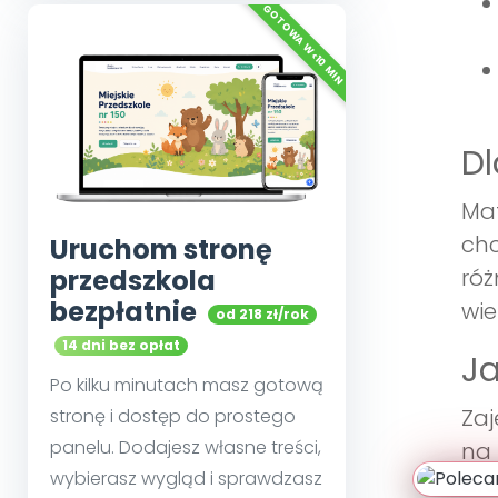
Dl
Mat
chc
Uruchom stronę
przedszkola
ró
bezpłatnie
wi
od 218 zł/rok
14 dni bez opłat
Ja
Po kilku minutach masz gotową
Zaj
stronę i dostęp do prostego
panelu. Dodajesz własne treści,
na 
wybierasz wygląd i sprawdzasz
dru