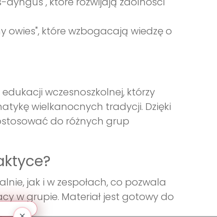
-dyngus", które rozwijają zdolności
emy owies", które wzbogacają wiedzę o
i edukacji wczesnoszkolnej, którzy
tykę wielkanocnych tradycji. Dzięki
stosować do różnych grup
aktyce?
nie, jak i w zespołach, co pozwala
cy w grupie. Materiał jest gotowy do
ęciach.