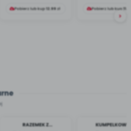
Pobierz lub kup
12.99
zł
Pobierz lub kup
11.9
arne
j
RAZEMEK Z
KUMPELKOWO