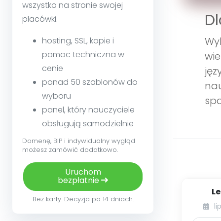
wszystko na stronie swojej
Dl
placówki.
Wyk
hosting, SSL, kopie i
pomoc techniczna w
wie
cenie
jęz
ponad 50 szablonów do
nau
wyboru
spo
panel, który nauczyciele
obsługują samodzielnie
Domenę, BIP i indywidualny wygląd
możesz zamówić dodatkowo.
Uruchom
bezpłatnie
Le
Bez karty. Decyzja po 14 dniach.
li