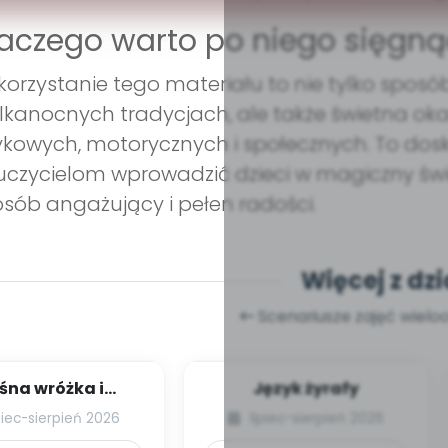
aczego warto po niego sięgną
orzystanie tego materiału to nie tylko sposó
lkanocnych tradycjach, ale także świetna okaz
ykowych, motorycznych i społecznych. To dos
czycielom wprowadzić dzieci w magiczny św
sób angażujący i pełen radości.
Więcej z dzi
Scenariusze zajęć wiel
śna wróżka i
Język żyrafy
przyjaciele
piec-sierpień 2026
lipiec-sierpień 2026