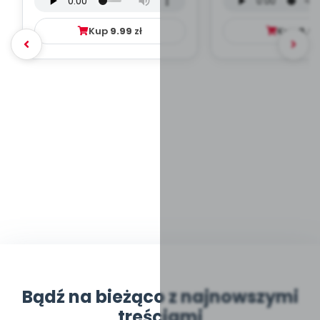
mp3)
Kup
9.99
zł
Kup
9.9
Bądź na bieżąco z najnowszymi
treściami