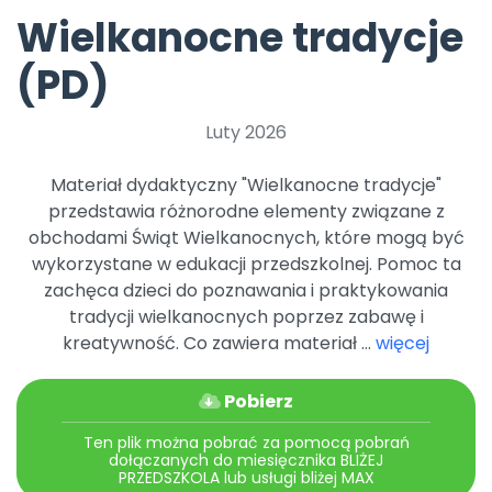
Archiwalne numery
Wielkanocne tradycje
Promocje
Pomoc
(PD)
Luty 2026
Materiał dydaktyczny "Wielkanocne tradycje"
przedstawia różnorodne elementy związane z
obchodami Świąt Wielkanocnych, które mogą być
wykorzystane w edukacji przedszkolnej. Pomoc ta
zachęca dzieci do poznawania i praktykowania
tradycji wielkanocnych poprzez zabawę i
kreatywność. Co zawiera materiał ...
więcej
Pobierz
Ten plik można pobrać za pomocą pobrań
dołączanych do miesięcznika BLIŻEJ
PRZEDSZKOLA lub usługi bliżej MAX