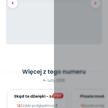
Więcej z tego numeru
Luty 2026
PDF
Skąd te dźwięki - zapis
Ptasia moda 
melodii i tekst
melodii i t
Szybki podgląd
stron:
1
Szybki podglą