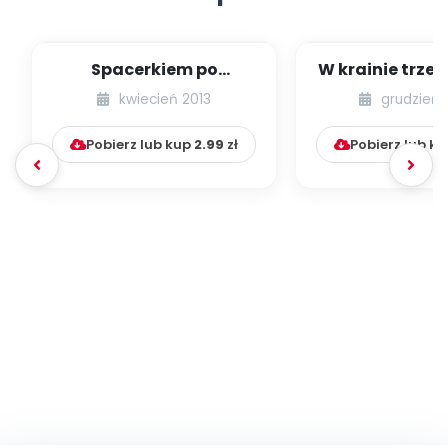
Spacerkiem po
W krainie trze
Krakowie (inscenizacja
kwiecień 2013
grudzień 
muzyczno-ruchowa)
Pobierz lub kup
2.99
zł
Pobierz lub k