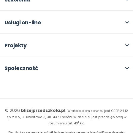
Archiwum
Dla autorów
O szkoleniach
Dla autorów
Odbiory i kontakt
Online
Usługi on-line
Program Skarbonka
Otwarte
bliżej MAX
Rabat dla przedszkoli
Dla rad pedagogicznych
Moja Płytoteka
Projekty
Konferencje
Platforma Edukacyjna
Wszystkie projekty
18. FORUM
Kiosk online
Kumpelkowo
Społeczność
E-booki
Literkowo
Wpisy
Strona WWW dla przedszkola
Czuciaki
Konkursy
Witaminki
Facebook
© 2026
blizejprzedszkola.pl
.
Właścicielem serwisu jest CEBP 24.12
Dookoła Polski
Instagram
sp. z o.o., ul. Kwiatowa 3, 30-437 Kraków.
Właściciel jest przedsiębiorcą w
1
Sensosmyki
rozumieniu art. 43
k.c.
YouTube
Polityka prywatności
Ustawienia prywatności
Regulamin