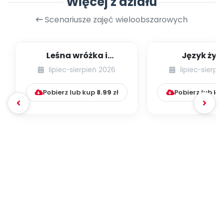
Więcej z działu
Scenariusze zajęć wieloobszarowych
Leśna wróżka i
Język żyr
przyjaciele
lipiec-sierpień 2026
lipiec-sierp
Pobierz lub kup
8.99
zł
Pobierz lub k