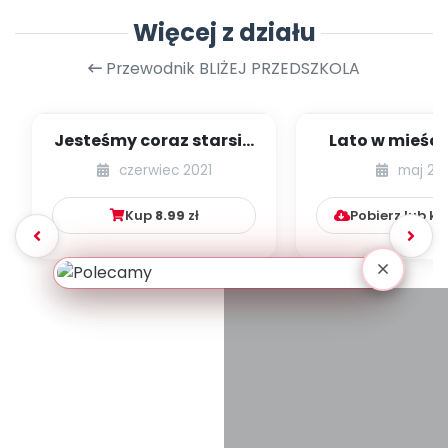
Więcej z działu
Przewodnik BLIŻEJ PRZEDSZKOLA
Jesteśmy coraz starsi -
Lato w mieście
zestaw
dzieci młods
czerwiec 2021
maj 20
numer 1
Kup
8.99
zł
Pobierz lub k