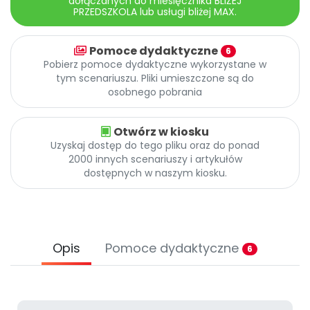
dołączanych do miesięcznika BLIŻEJ
Archiwalne numery
PRZEDSZKOLA lub usługi bliżej MAX.
Promocje
Pomoc
Pomoce dydaktyczne
6
Pobierz pomoce dydaktyczne wykorzystane w
tym scenariuszu. Pliki umieszczone są do
osobnego pobrania
Otwórz w kiosku
Uzyskaj dostęp do tego pliku oraz do ponad
2000 innych scenariuszy i artykułów
dostępnych w naszym kiosku.
Opis
Pomoce dydaktyczne
6