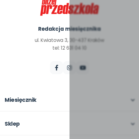
Redakcja miesięcznika
ul. Kwiatowa 3, 30-437 Kraków
tel: 12 631 04 10
Miesięcznik
O miesięczniku
W numerze
Sklep
Scenariusze i artykuły
Pełna oferta