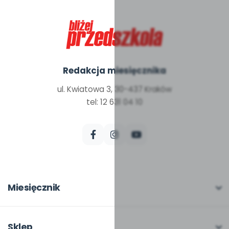
Redakcja miesięcznika
ul. Kwiatowa 3, 30-437 Kraków
tel: 12 631 04 10
Miesięcznik
O miesięczniku
W numerze
Sklep