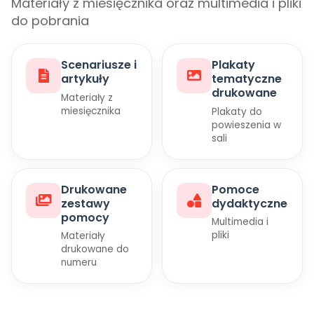
Materiały z miesięcznika oraz multimedia i pliki
Archiwalne numery
do pobrania
Promocje
Pomoc
Scenariusze i
Plakaty
artykuły
tematyczne
drukowane
Materiały z
miesięcznika
Plakaty do
powieszenia w
sali
Drukowane
Pomoce
zestawy
dydaktyczne
pomocy
Multimedia i
pliki
Materiały
drukowane do
numeru