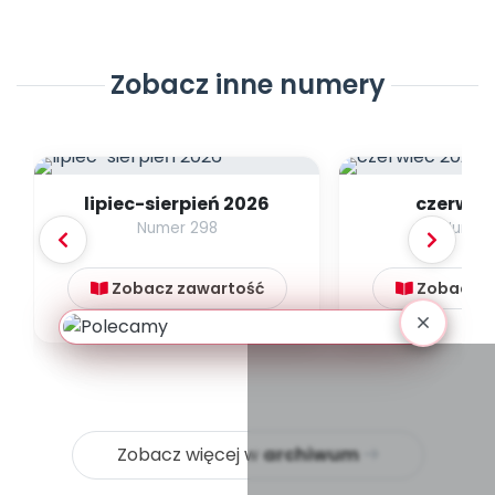
Zobacz inne numery
lipiec-sierpień 2026
czerwie
Numer 298
Numer
Zobacz zawartość
Zobacz z
Zobacz więcej w
archiwum