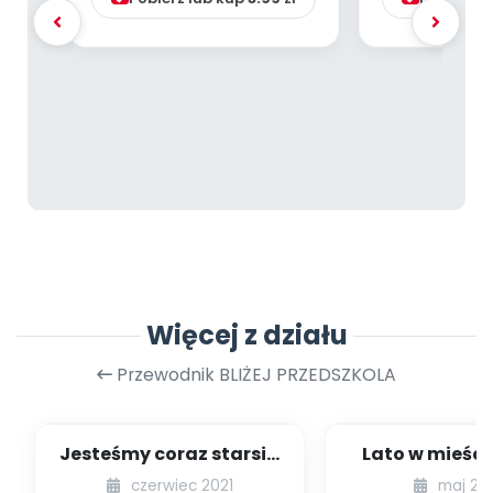
Więcej z działu
Przewodnik BLIŻEJ PRZEDSZKOLA
Jesteśmy coraz starsi -
Lato w mieście
zestaw
dzieci młods
czerwiec 2021
maj 20