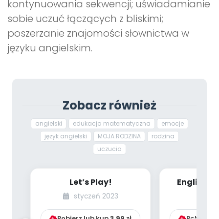
kontynuowania sekwencji; uświadamianie
sobie uczuć łączących z bliskimi;
poszerzanie znajomości słownictwa w
języku angielskim.
Zobacz również
angielski
edukacja matematyczna
emocje
język angielski
MOJA RODZINA
rodzina
uczucia
Let’s Play!
English Co
[dzieci 
styczeń 2023
ma
MATERIAŁ
Pobierz lub kup
3.99
zł
Pobierz l