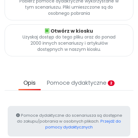
Pobierz pomoce dydaktyczne wykorzystane w
Archiwalne numery
tym scenariuszu. Pliki umieszczone są do
Promocje
osobnego pobrania
Pomoc
Otwórz w kiosku
Uzyskaj dostęp do tego pliku oraz do ponad
2000 innych scenariuszy i artykułów
dostępnych w naszym kiosku.
Opis
Pomoce dydaktyczne
2
Pomoce dydaktyczne do scenariusza są dostępne
do zakupu/pobrania w osobnych plikach.
Przejdź do
pomocy dydaktycznych