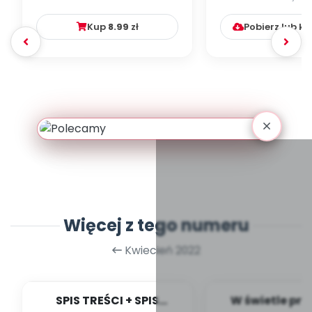
numer 1
Kup
8.99
zł
Pobierz lub k
Więcej z tego numeru
Kwiecień 2022
SPIS TREŚCI + SPIS
W świetle pra