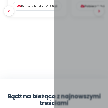
Pobierz lub kup
1.99
zł
Pobierz lub k
Bądź na bieżąco z najnowszymi
treściami