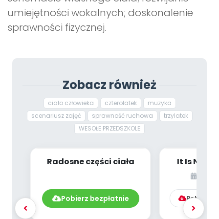
umiejętności wokalnych; doskonalenie
sprawności fizycznej.
Zobacz również
ciało człowieka
czterolatek
muzyka
scenariusz zajęć
sprawność ruchowa
trzylatek
WESOŁE PRZEDSZKOLE
Radosne części ciała
It Is Not a
Body
grud
Pobierz bezpłatnie
Pobierz l