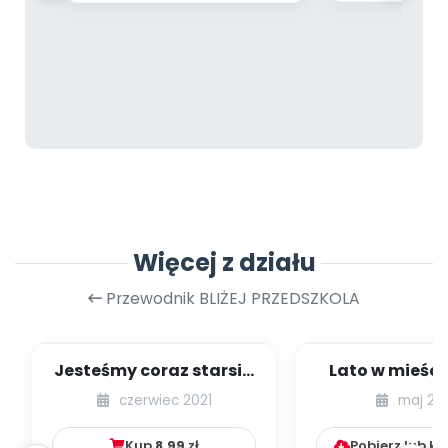
Więcej z działu
Przewodnik BLIŻEJ PRZEDSZKOLA
Jesteśmy coraz starsi -
Lato w mieście
zestaw
dzieci młods
czerwiec 2021
maj 20
numer 1
Kup
8.99
zł
Pobierz lub k