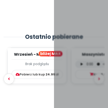
Ostatnio pobierane
bliżej MAX
Wrzesień - MIESIĘCZNY
Maszynista 
PLAN PRACY
wersja wokal
Brak podglądu
WYCHOWAWCZO –
mp3)
DYDAKTYC...
Pobierz lub kup
24.99
zł
Kup
9.9