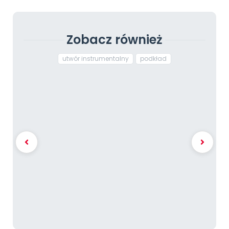
Zobacz również
utwór instrumentalny
podkład