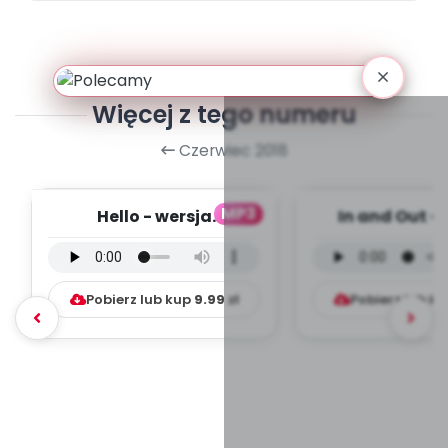
Więcej z tego numeru
Czerwiec 2018
MP3
Hello - wersja
In and Out - 
instrumentalna (PD,
instrumental
mp3)
mp3)
Pobierz lub kup
9.99
zł
Pobierz lub k