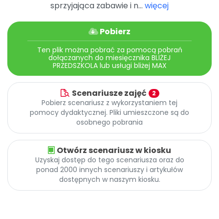
Archiwalne numery
sprzyjająca zabawie i n...
więcej
Promocje
Pomoc
Pobierz
Ten plik można pobrać za pomocą pobrań
dołączanych do miesięcznika BLIŻEJ
PRZEDSZKOLA lub usługi bliżej MAX
Scenariusze zajęć
2
Pobierz scenariusz z wykorzystaniem tej
pomocy dydaktycznej. Pliki umieszczone są do
osobnego pobrania
Otwórz scenariusz w kiosku
Uzyskaj dostęp do tego scenariusza oraz do
ponad 2000 innych scenariuszy i artykułów
dostępnych w naszym kiosku.