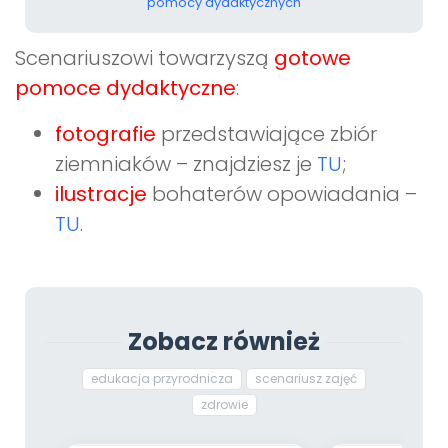
pomocy dydaktycznych
Scenariuszowi towarzyszą
gotowe
pomoce dydaktyczne
:
fotografie
przedstawiające zbiór
ziemniaków – znajdziesz je
TU
;
ilustracje
bohaterów opowiadania –
TU
.
Zobacz również
edukacja przyrodnicza
scenariusz zajęć
zdrowie