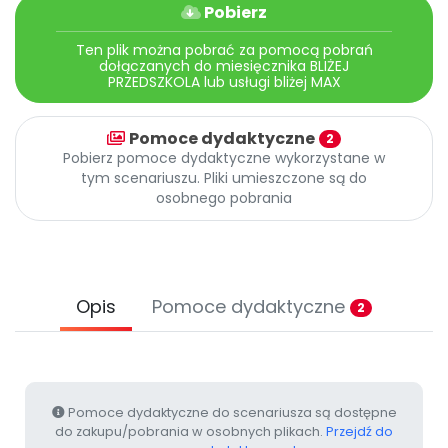
Archiwalne numery
Pobierz
Promocje
Ten plik można pobrać za pomocą pobrań
Pomoc
dołączanych do miesięcznika BLIŻEJ
PRZEDSZKOLA lub usługi bliżej MAX
Pomoce dydaktyczne
2
Pobierz pomoce dydaktyczne wykorzystane w
tym scenariuszu. Pliki umieszczone są do
osobnego pobrania
Opis
Pomoce dydaktyczne
2
Pomoce dydaktyczne do scenariusza są dostępne
do zakupu/pobrania w osobnych plikach.
Przejdź do