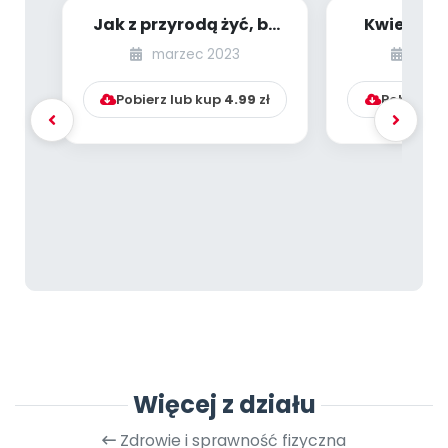
Jak z przyrodą żyć, by
Kwiecień 
jej przyjacielem być?
przepla
marzec 2023
kwie
tylko jed
Pobierz lub kup
4.99
zł
Pobierz l
Więcej z działu
Zdrowie i sprawność fizyczna