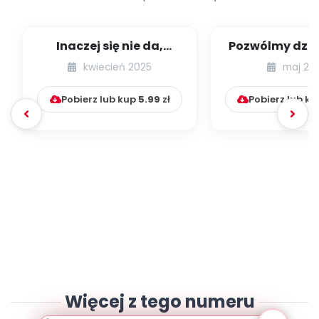
Inaczej się nie da,
Pozwólmy dzie
dziecko to torpeda! –
dzikoś
kwiecień 2025
maj 20
czyli słów ki...
Pobierz lub kup
5.99
zł
Pobierz lub k
Więcej z tego numeru