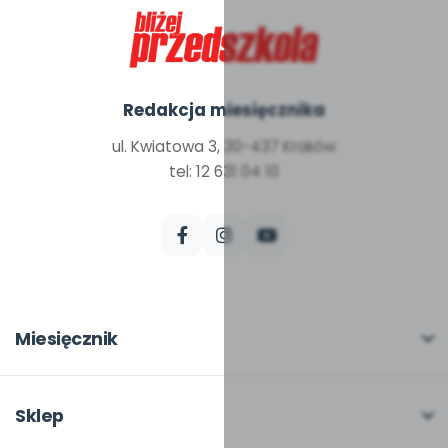
Redakcja miesięcznika
ul. Kwiatowa 3, 30-437 Kraków
tel: 12 631 04 10
Miesięcznik
O miesięczniku
W numerze
Sklep