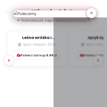
Więcej z działu
Scenariusze zajęć wieloobszarowych
Leśna wróżka i
Język żyr
przyjaciele
lipiec-sierpień 2026
lipiec-sierp
Pobierz lub kup
8.99
zł
Pobierz lub k