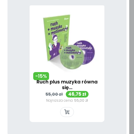
-15%
Ruch plus muzyka równa
się...
Cena
Cena
46,75 zł
55,00 zł
podstawowa
Najniższa cena:
55,00 zł