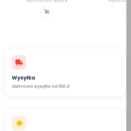
podstawowa
podsta
Najniższa cena:
45,00 zł
Najniższa ce
Wysyłka
darmowa wysyłka od 169 zł