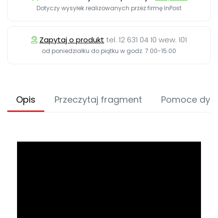
Dotyczy wysyłek realizowanych przez firmę InPost
Zapytaj o produkt
tel. 12 631 04 10 wew. 101
od poniedziałku do piątku w godz. 7.00-15.00
Opis
Przeczytaj fragment
Pomoce dyd