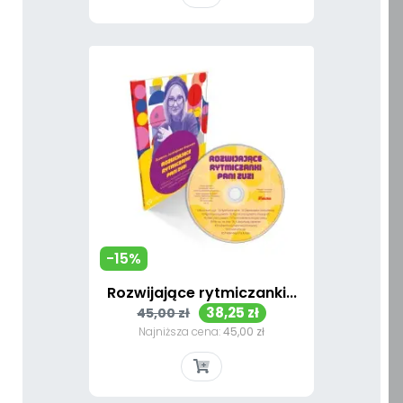
-15%
Rozwijające rytmiczanki...
Cena
Cena
38,25 zł
45,00 zł
podstawowa
Najniższa cena:
45,00 zł