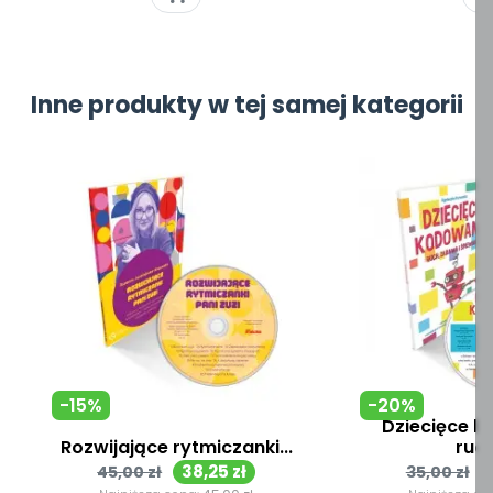
Inne produkty w tej samej kategorii
-15%
-20%
Dziecięce k
Rozwijające rytmiczanki...
ruch,
Cena
Cena
Cena
38,25 zł
45,00 zł
35,00 zł