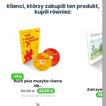
Klienci, którzy zakupili ten produkt,
kupili również:
-15%
Ruch plus muzyka równa
się...
Zatrzyma
Cena
Cena
42,50 zł
50,00 zł
Cen
39,9
podstawowa
Najniższa cena:
50,00 zł