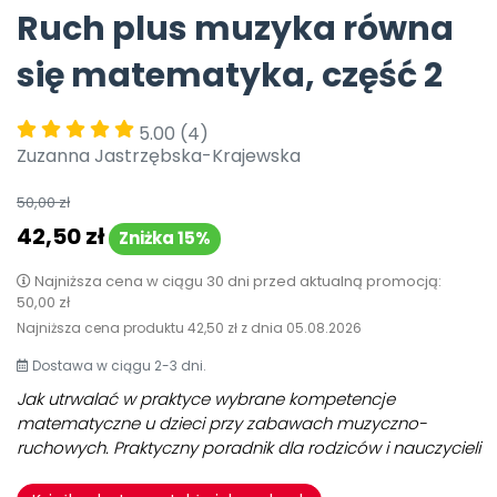
Ruch plus muzyka równa
Pomoc
się matematyka, część 2
5.00
(4)
Zuzanna Jastrzębska-Krajewska
50,00 zł
42,50 zł
Zniżka 15%
Najniższa cena w ciągu 30 dni przed aktualną promocją:
50,00 zł
Najniższa cena produktu
42,50 zł
z dnia
05.08.2026
Dostawa w ciągu 2-3 dni.
Jak utrwalać w praktyce wybrane kompetencje
matematyczne
u dzieci przy zabawach muzyczno-
ruchowych.
Praktyczny poradnik dla rodziców i nauczycieli