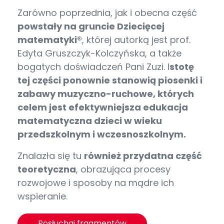
Zarówno poprzednia, jak i obecna część
powstały na gruncie Dziecięcej
matematyki®
, której autorką jest prof.
Edyta Gruszczyk-Kolczyńska, a także
bogatych doświadczeń Pani Zuzi. I
stotę
tej części ponownie stanowią piosenki i
zabawy muzyczno-ruchowe, których
c
elem jest efektywniejsza edukacja
matematyczna dzieci w wieku
przedszkolnym
i wczesnoszkolnym.
Znalazła się tu
również przydatna część
teoretyczna
, obrazująca procesy
rozwojowe i sposoby na mądre ich
wspieranie.
Posłuchaj fragmentów