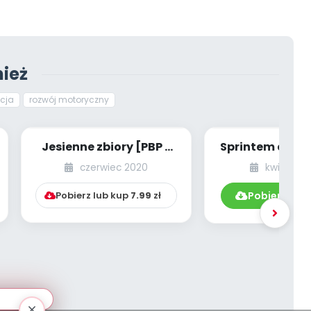
ież
cja
rozwój motoryczny
Jesienne zbiory [PBP -
Sprintem do m
dzieci starsze - numer
IV Ogólnop
czerwiec 2020
kwiecień 
5]
Maraton Przed
Pobierz lub kup
7.99
zł
Pobierz bez