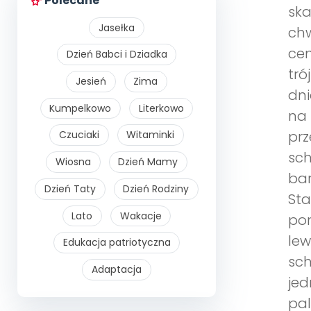
Polecane
ska
Jasełka
chw
cen
Dzień Babci i Dziadka
tró
Jesień
Zima
dni
Kumpelkowo
Literkowo
na 
prz
Czuciaki
Witaminki
sch
Wiosna
Dzień Mamy
bar
Dzień Taty
Dzień Rodziny
Sta
Lato
Wakacje
por
lew
Edukacja patriotyczna
sch
Adaptacja
jed
pal