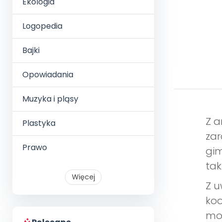
Ekologia
Logopedia
Bajki
Opowiadania
Muzyka i pląsy
Z a
Plastyka
zar
Prawo
gim
tak
Więcej
Z u
koo
mot