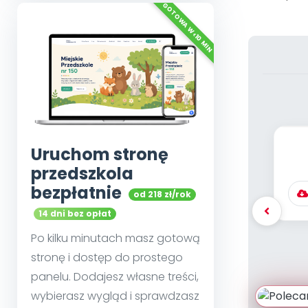
Uruchom stronę
przedszkola
dz
bezpłatnie
od 218 zł/rok
14 dni bez opłat
Po kilku minutach masz gotową
stronę i dostęp do prostego
panelu. Dodajesz własne treści,
wybierasz wygląd i sprawdzasz