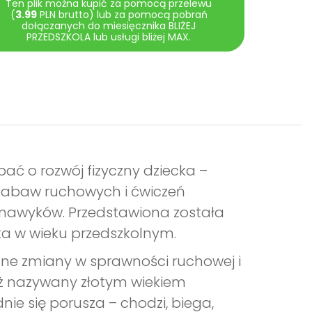
Ten plik można kupić za pomocą przelewu
(
3.99
PLN brutto) lub za pomocą pobrań
dołączanych do miesięcznika BLIŻEJ
PRZEDSZKOLA lub usługi bliżej MAX.
ać o rozwój fizyczny dziecka –
 zabaw ruchowych i ćwiczeń
 nawyków. Przedstawiona została
ka w wieku przedszkolnym.
tne zmiany w sprawności ruchowej i
eż nazywany złotym wiekiem
nie się porusza – chodzi, biega,