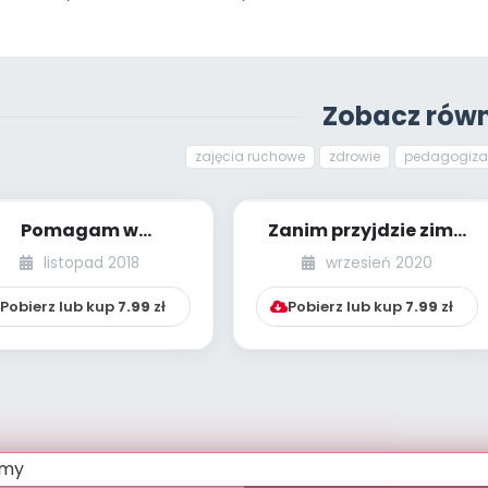
Zobacz równ
zajęcia ruchowe
zdrowie
pedagogiza
Pomagam w
Zanim przyjdzie zima
przedszkolu [PBP -
[PBP - dzieci starsze -
listopad 2018
wrzesień 2020
ieci starsze - numer
numer 2]
4]
Pobierz lub kup
7.99
zł
Pobierz lub kup
7.99
zł