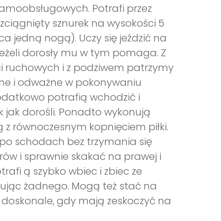
samoobsługowych. Potrafi przez
ozciągnięty sznurek na wysokości 5
a jedną nogą). Uczy się jeździć na
 jeżeli dorosły mu w tym pomaga. Z
ci ruchowych i z podziwem patrzymy
zwinne i odważne w pokonywaniu
dodatkowo potrafią wchodzić i
 jak dorośli. Ponadto wykonują
eg z równoczesnym kopnięciem piłki.
y po schodach bez trzymania się
rów i sprawnie skakać na prawej i
rafi ą szybko wbiec i zbiec ze
akując żadnego. Mogą też stać na
e doskonale, gdy mają zeskoczyć na