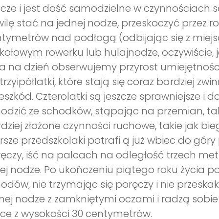
cze i jest dość samodzielne w czynnościach 
ilę stać na jednej nodze, przeskoczyć przez r
tymetrów nad podłogą (odbijając się z miejsc
jkołowym rowerku lub hulajnodze, oczywiście,
a na dzień obserwujemy przyrost umiejętnoś
trzyipółlatki, które stają się coraz bardziej 
eszkód. Czterolatki są jeszcze sprawniejsze i 
odzić ze schodków, stąpając na przemian, tak
dziej złożone czynności ruchowe, takie jak bi
rsze przedszkolaki potrafi ą już wbiec do gór
ęczy, iść na palcach na odległość trzech met
ej nodze. Po ukończeniu piątego roku życia pot
odów, nie trzymając się poręczy i nie przesk
nej nodze z zamkniętymi oczami i radzą sobi
ce z wysokości 30 centymetrów.