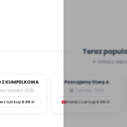
Teraz popul
zobacz więce
 Z KUMPELKOWA
Poznajemy literę A
piec-sierpień 2026
czerwiec 2026
erz lub kup
8.99
zł
Pobierz lub kup
8.99
zł