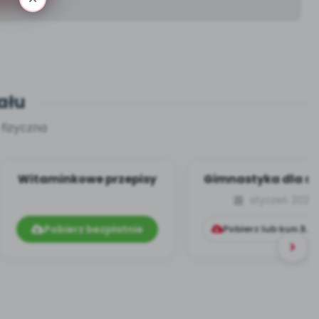
ału
 fizyczna
Witaminkowe przepisy
Gimnastyka dla s
[cz. 6]
styczeń 2024
Pobierz bezpłatnie
Pobierz lub kup
3.9