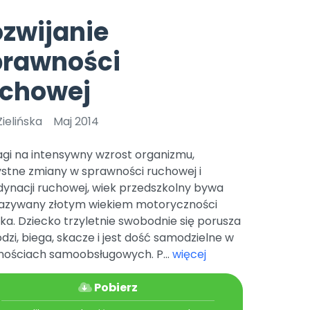
e
y
Gotowa w mniej niż 10 min • 14 dni bez opłat
Zobacz nas na Instagramie
Bliżej Pieska
zwijanie
Pomoc zwierzętom
TikTok
prawności
Nowości
Zobacz nas na TikToku
wej
Książka (dla) Przedszkolaka
Zapowiedzi
uchowej
Promowanie czytelnictwa
YouTube
zkoli
Polecamy
Filmy edukacyjne
ielińska
Maj 2014
osk Online.
5 czerwca 2024 r. uzyskała
Promocje
19 r. Nr decyzji:
agi na intensywny wzrost organizmu,
Archiwalne numery
ystne zmiany w sprawności ruchowej i
dynacji ruchowej, wiek przedszkolny bywa
Pomoc
nazywany złotym wiekiem motoryczności
ka. Dziecko trzyletnie swobodnie się porusza
dzi, biega, skacze i jest dość samodzielne w
nościach samoobsługowych. P...
więcej
Pobierz