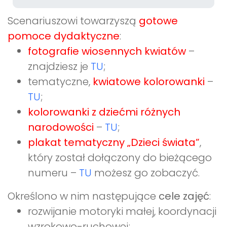
Scenariuszowi towarzyszą
gotowe
pomoce dydaktyczne
:
fotografie wiosennych kwiatów
–
znajdziesz je
TU
;
tematyczne,
kwiatowe kolorowanki
–
TU
;
kolorowanki z dziećmi różnych
narodowości
–
TU
;
plakat tematyczny „Dzieci świata”
,
który został dołączony do bieżącego
numeru –
TU
możesz go zobaczyć.
Określono w nim następujące
cele zajęć
:
rozwijanie motoryki małej, koordynacji
wzrokowo-ruchowej;