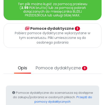
Archiwalne numery
Ten plik można kupić za pomocą przelewu
Promocje
(
2.99
PLN brutto) lub za pomocą pobrań
dołączanych do miesięcznika BLIŻEJ
Pomoc
PRZEDSZKOLA lub usługi bliżej MAX.
Pomoce dydaktyczne
3
Pobierz pomoce dydaktyczne wykorzystane w
tym scenariuszu. Pliki umieszczone są do
osobnego pobrania
Opis
Pomoce dydaktyczne
3
Pomoce dydaktyczne do scenariusza są dostępne
do zakupu/pobrania w osobnych plikach.
Przejdź do
pomocy dydaktycznych