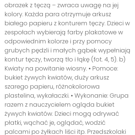
obrazek z tęczą – zwraca uwagę na jej
kolory. Każda para otrzymuje arkusz
białego papieru z konturem tęczy. Dzieci w
zespołach wybierają farby plakatowe w
odpowiednim kolorze i przy pomocy
grubych pędzli i małych gąbek wypełniają
kontur tęczy, tworzą tło i łąkę (fot. 4, 5). b)
Kwiaty na powitanie wiosny. • Pomoce:
bukiet żywych kwiatów, duży arkusz
szarego papieru, różnokolorowa
plastelina, wykałaczki. • Wykonanie: Grupa
razem z nauczycielem ogląda bukiet
żywych kwiatów. Dzieci mogą odrywać
płatki, wąchać je, oglądać, wodzić
palcami po żyłkach liści itp. Przedszkolaki