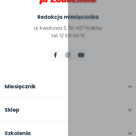
Redakcja miesięcznika
ul. Kwiatowa 3, 30-437 Kraków
tel: 12 631 04 10
Miesięcznik
O miesięczniku
W numerze
Sklep
Scenariusze i artykuły
Pełna oferta
Pomoce dydaktyczne
Moje zakupy
Szkolenia