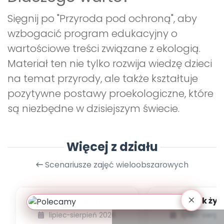
Sięgnij po "Przyroda pod ochroną", aby
wzbogacić program edukacyjny o
wartościowe treści związane z ekologią.
Materiał ten nie tylko rozwija wiedzę dzieci
na temat przyrody, ale także kształtuje
pozytywne postawy proekologiczne, które
są niezbędne w dzisiejszym świecie.
Więcej z działu
Scenariusze zajęć wieloobszarowych
Leśna wróżka i
Język żyr
przyjaciele
lipiec-sierpień 2026
lipiec-sierp