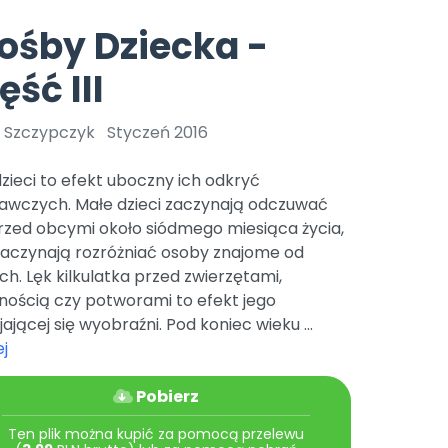
e
y
Gotowa w mniej niż 10 min • 14 dni bez opłat
Zobacz nas na Instagramie
Bliżej Pieska
ośby Dziecka -
Pomoc zwierzętom
TikTok
ęść III
Nowości
Zobacz nas na TikToku
wej
Książka (dla) Przedszkolaka
Zapowiedzi
Promowanie czytelnictwa
 Szczypczyk
Styczeń 2016
YouTube
zkoli
Polecamy
Filmy edukacyjne
dzieci to efekt uboczny ich odkryć
osk Online.
5 czerwca 2024 r. uzyskała
Promocje
awczych. Małe dzieci zaczynają odczuwać
19 r. Nr decyzji:
rzed obcymi około siódmego miesiąca życia,
Archiwalne numery
zaczynają rozróżniać osoby znajome od
h. Lęk kilkulatka przed zwierzętami,
Pomoc
nością czy potworami to efekt jego
jającej się wyobraźni. Pod koniec wieku ...
j
Pobierz
Ten plik można kupić za pomocą przelewu