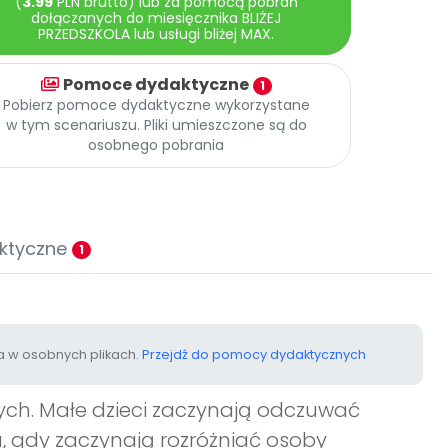
(
3.99
PLN brutto) lub za pomocą pobrań
dołączanych do miesięcznika BLIŻEJ
PRZEDSZKOLA lub usługi bliżej MAX.
Pomoce dydaktyczne
1
Pobierz pomoce dydaktyczne wykorzystane
w tym scenariuszu. Pliki umieszczone są do
osobnego pobrania
ktyczne
1
 w osobnych plikach.
Przejdź do pomocy dydaktycznych
zych. Małe dzieci zaczynają odczuwać
, gdy zaczynają rozróżniać osoby