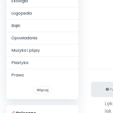
Ekologia
Logopedia
Bajki
Opowiadania
Muzyka i pląsy
Plastyka
Prawo
Po
Więcej
Lęk
lęk