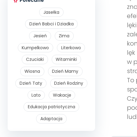
Polecane
zna
Jasełka
efe
lęk
Dzień Babci i Dziadka
zal
Jesień
Zima
kon
Kumpelkowo
Literkowo
lęk
Czuciaki
Witaminki
w p
str
Wiosna
Dzień Mamy
To 
Dzień Taty
Dzień Rodziny
spo
Lato
Wakacje
Czy
poc
Edukacja patriotyczna
ludz
Adaptacja