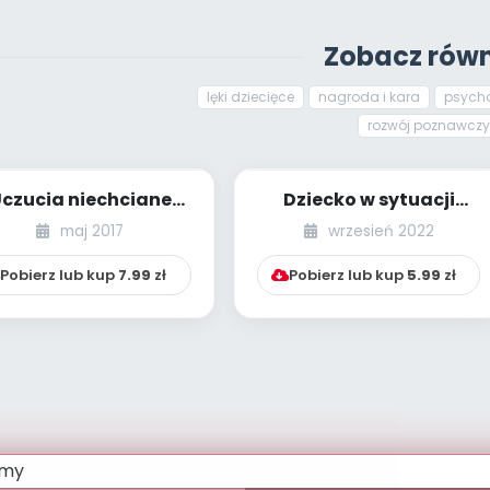
Zobacz równ
lęki dziecięce
nagroda i kara
psych
rozwój poznawczy
czucia niechciane
Dziecko w sytuacji
[tęsknota]
kryzysowej. Jak
maj 2017
wrzesień 2022
wesprzeć przedszkola...
Pobierz lub kup
7.99
zł
Pobierz lub kup
5.99
zł