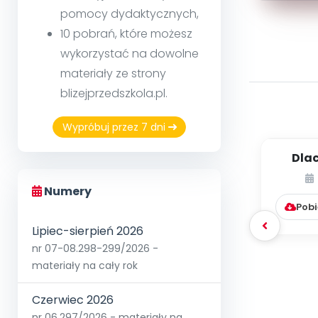
pomocy dydaktycznych,
10 pobrań, które możesz
wykorzystać na dowolne
materiały ze strony
blizejprzedszkola.pl.
Wypróbuj przez 7 dni
Dla
boi
rzeczy
Numery
Pobi
Lipiec-sierpień 2026
nr 07-08.298-299/2026 -
materiały na cały rok
Czerwiec 2026
nr 06.297/2026 - materiały na