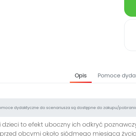
Opis
Pomoce dyda
moce dydaktyczne do scenariusza są dostępne do zakupu/pobrania
i dzieci to efekt uboczny ich odkryć poznawc
 przed obcymi około siódmego miesiąca życia