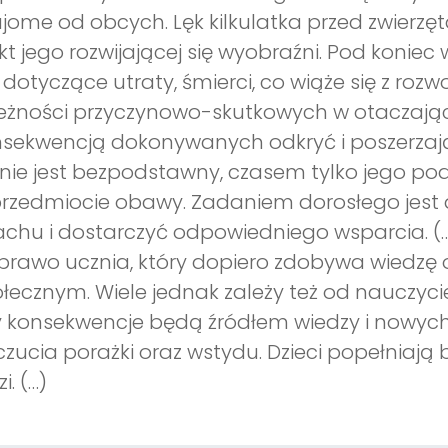
jome od obcych. Lęk kilkulatka przed zwierzę
kt jego rozwijającej się wyobraźni. Pod koniec
i dotyczące utraty, śmierci, co wiąże się z r
eżności przyczynowo-skutkowych w otaczający
sekwencją dokonywanych odkryć i poszerzają
 nie jest bezpodstawny, czasem tylko jego po
rzedmiocie obawy. Zadaniem dorosłego jest 
achu i dostarczyć odpowiedniego wsparcia. (…) 
prawo ucznia, który dopiero zdobywa wiedzę o
łecznym. Wiele jednak zależy też od nauczycie
 konsekwencje będą źródłem wiedzy i nowych 
zucia porażki oraz wstydu. Dzieci popełniają
i. (…)