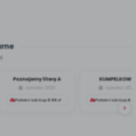
arne
j
Poznajemy literę A
KUMPELKOWO
czerwiec 2026
czerwiec 2026
Pobierz lub kup
8.99
zł
Pobierz lub kup
8.9