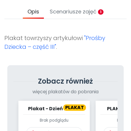
Archiwalne numery
Promocje
Opis
Scenariusze zajęć
1
Pomoc
Plakat towrzyszy artykułowi
"Prośby
Dziecka – część III"
.
Zobacz również
więcej plakatów do pobrania
PLAKAT
Plakat - Dzień Babci i
PLAKAT -
Dziadka
GRZYBÓW. 
Brak podglądu
Brak p
ZAJĘĆ Z O