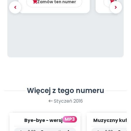
Zamów ten numer
Zamów 
Więcej z tego numeru
Styczeń 2016
MP3
Bye-bye - wersja
Muzyczny kufer
wokalna (PD, mp3)
instrumental