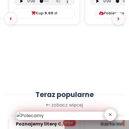
mp3)
Kup
9.99
zł
Pobierz pob
Teraz popularne
zobacz więcej
PDF
bl
Poznajemy literę C, cz. 1
Karta inno