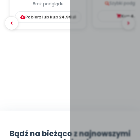
Szybki podglą
Brak podglądu
WYCHOWAWCZO –
DYDAKTYC...
Kup
4.9
Pobierz lub kup
24.99
zł
Bądź na bieżąco z najnowszymi