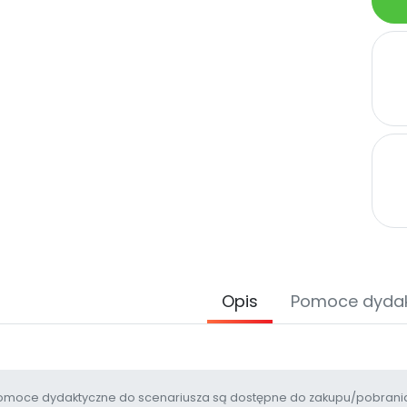
Opis
Pomoce dyda
moce dydaktyczne do scenariusza są dostępne do zakupu/pobrania