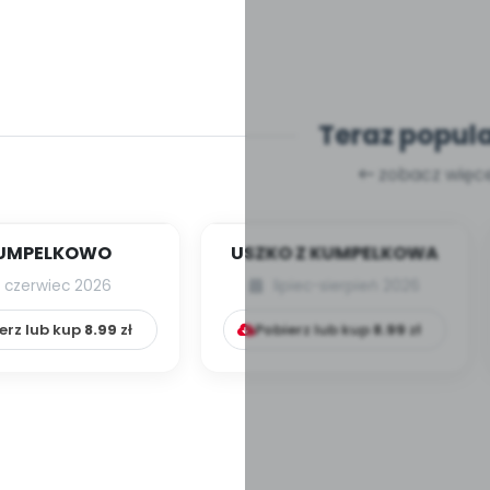
Teraz popul
zobacz więce
UMPELKOWO
USZKO Z KUMPELKOWA
czerwiec 2026
lipiec-sierpień 2026
erz lub kup
8.99
zł
Pobierz lub kup
8.99
zł