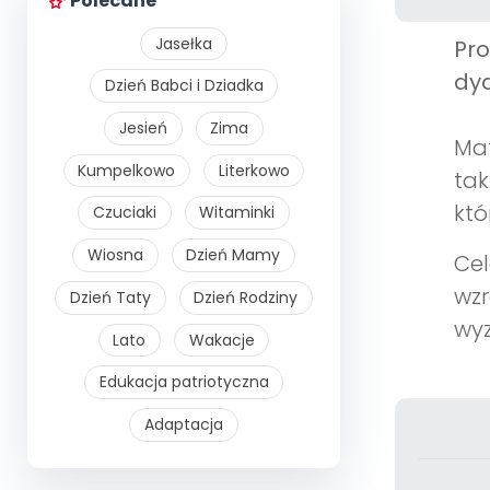
Polecane
Jasełka
Pr
dyd
Dzień Babci i Dziadka
Jesień
Zima
Mat
Kumpelkowo
Literkowo
tak
któ
Czuciaki
Witaminki
Wiosna
Dzień Mamy
Cel
wzr
Dzień Taty
Dzień Rodziny
wyz
Lato
Wakacje
Edukacja patriotyczna
Adaptacja