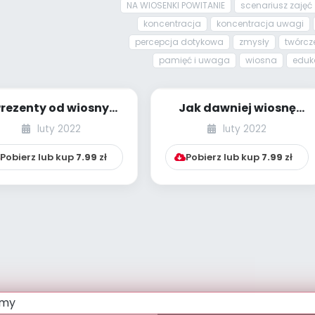
NA WIOSENKI POWITANIE
scenariusz zajęć
koncentracja
koncentracja uwagi
percepcja dotykowa
zmysły
twórcz
pamięć i uwaga
wiosna
eduk
Prezenty od wiosny
Jak dawniej wiosnę
BP - dzieci młodsze -
witano [PBP - dzieci
luty 2022
luty 2022
numer 3]
młodsze - nume...
Pobierz lub kup
7.99
zł
Pobierz lub kup
7.99
zł