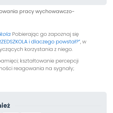
anowania pracy wychowawczo-
zkola
. Pobierając go zapoznaj się
PRZEDSZKOLA i dlaczego powstał?”
, w
yczących korzystania z niego.
pamięci; kształtowanie percepcji
tności reagowania na sygnały;
ież