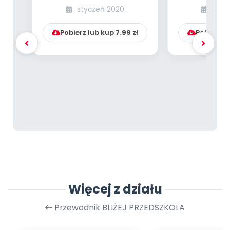
paleontolog? [PBP -
– IT’
styczeń 2020
styc
dzieci starsze - ...
ROCK’
Pobierz lub kup
7.99
zł
Pobierz l
Więcej z działu
Przewodnik BLIŻEJ PRZEDSZKOLA