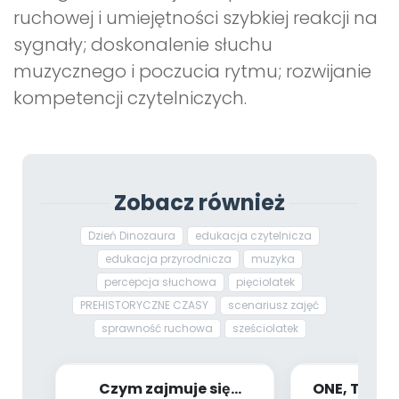
ruchowej i umiejętności szybkiej reakcji na
sygnały; doskonalenie słuchu
muzycznego i poczucia rytmu; rozwijanie
kompetencji czytelniczych.
Zobacz również
Dzień Dinozaura
edukacja czytelnicza
edukacja przyrodnicza
muzyka
percepcja słuchowa
pięciolatek
PREHISTORYCZNE CZASY
scenariusz zajęć
sprawność ruchowa
sześciolatek
Czym zajmuje się
ONE, TWO, 