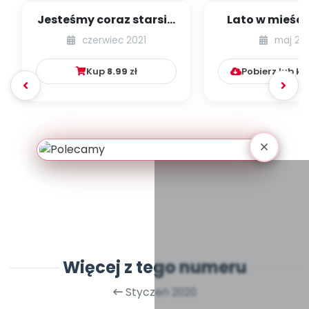
Jesteśmy coraz starsi -
Lato w mieście
zestaw
dzieci młods
czerwiec 2021
maj 20
numer 1
Kup
8.99
zł
Pobierz lub k
Więcej z tego numeru
Styczeń 2020