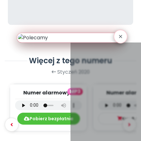
Więcej z tego numeru
Styczeń 2020
MP3
Numer alarmowy -
Numer alarm
wersja instrumentalna
wersja wokal
(PD, mp3)
mp3)
Pobierz bezpłatnie
Kup
9.9