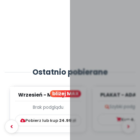
Ostatnio pobierane
bliżej MAX
Wrzesień - MIESIĘCZNY
PLAKAT - ADAP
PLAN PRACY
PORADNIK DLA 
Szybki podglą
Brak podglądu
WYCHOWAWCZO –
DYDAKTYC...
Kup
4.9
Pobierz lub kup
24.99
zł