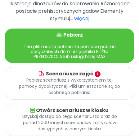
Archiwalne numery
Ilustracje dinozaurów do kolorowania Różnorodne
Promocje
postacie prehistorycznych gadów Elementy
Pomoc
stymuluj...
więcej
Pobierz
Ten plik można pobrać za pomocą pobrań
dołączanych do miesięcznika BLIŻEJ
PRZEDSZKOLA lub usługi bliżej MAX
Scenariusze zajęć
1
Pobierz scenariusz z wykorzystaniem tej
pomocy dydaktycznej. Pliki umieszczone są do
osobnego pobrania
Otwórz scenariusz w kiosku
Uzyskaj dostęp do tego scenariusza oraz do
ponad 2000 innych scenariuszy i artykułów
dostępnych w naszym kiosku.