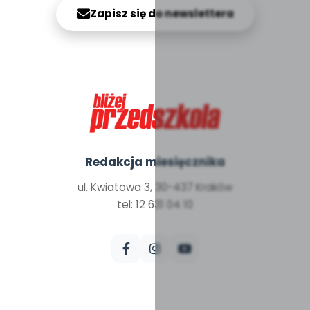
Zapisz się do newslettera
Redakcja miesięcznika
ul. Kwiatowa 3, 30-437 Kraków
tel: 12 631 04 10