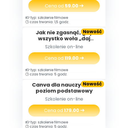
Cena od
59.00
typ: szkolenie filmowe
czas trwania: 1,5 godz.
Nowość
Jak nie zgasnąć, gdy
wszystko woła „daj
więcej” – o wypaleniu
Szkolenie on-line
zawodowym
nauczycielek i nauczycieli,
Cena od
119.00
którzy za długo byli silni
typ: szkolenie filmowe
czas trwania: 5 godz.
Nowość
Canva dla nauczycieli -
poziom podstawowy
Szkolenie on-line
Cena od
179.00
typ: szkolenie filmowe
czas trwania: 5 godz.