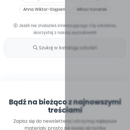
Anna Wiktor-Stępień
Miłosz Konarski
Jeżeli nie znalazłeś interesującego Cię szkolenia,
skorzystaj z naszej wyszukiwarki
Bądź na bieżąco z najnowszymi
treściami
Zapisz się do newslettera i otrzymuj najlepsze
materiały prosto na swoją skrzynkę