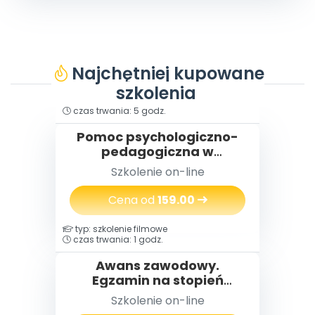
Najchętniej kupowane
szkolenia
typ: szkolenie filmowe
czas trwania: 5 godz.
Pomoc psychologiczno-
pedagogiczna w
przedszkolu
Szkolenie on-line
Cena od
159.00
typ: szkolenie filmowe
czas trwania: 1 godz.
Awans zawodowy.
Egzamin na stopień
nauczyciela
Szkolenie on-line
mianowanego w praktyce