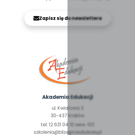
Zapisz się do newslettera
Akademia Edukacji
ul. Kwiatowa 3
30-437 Kraków
tel: 12 631 04 10 wew. 103
szkolenia@blizejprzedszkola.pl