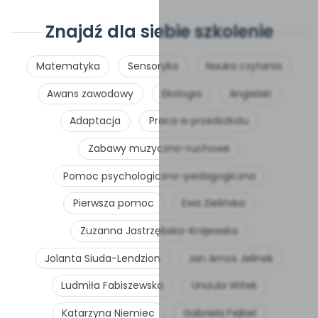
Znajdź dla siebie szkolenie
Matematyka
Sensoryka
Nauka czytania
Awans zawodowy
Ekologia
Angielski
Adaptacja
Praca w przedszkolu
Zabawy muzyczno-ruchowe
Pomoc psychologiczno-pedagogiczna
Pierwsza pomoc
Ewa Zielińska
Zuzanna Jastrzębska-Krajewska
Jolanta Siuda-Lendzion
Jan Amos Jelinek
Ludmiła Fabiszewska
Urszula Witek
Katarzyna Niemiec
Gabriela Fejkiel