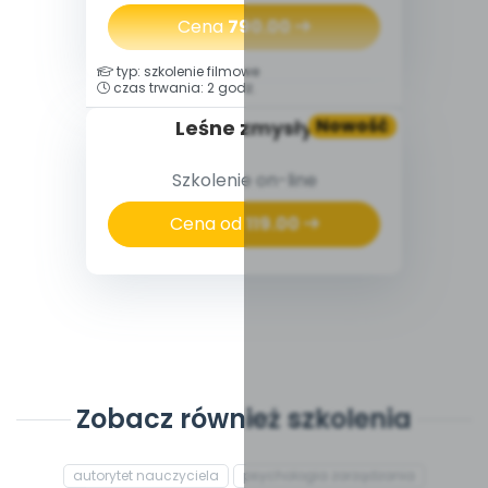
Cena
790.00
typ: szkolenie filmowe
czas trwania: 2 godz.
Nowość
Leśne zmysły
Szkolenie on-line
Cena od
119.00
Zobacz również szkolenia
autorytet nauczyciela
psychologia zarządzania