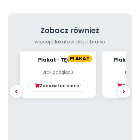
Archiwalne numery
Promocje
Pomoc
Zobacz również
więcej plakatów do pobrania
PLAKAT
Plakat - TĘCZA
Plakat - 
Brak podglądu
Brak p
Zamów ten numer
Zamów 