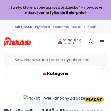
„Strefy, które wspierają rozwój dziecka” – nowość
w
niższej cenie tylko do 9 sierpnia!
|
|
|
|
bliżej MAX
Płytoteka
Platforma
Kiosk
E-booki
Zaloguj się
Załóż konto
Miesięcznik
Sklep
Akademia Edukacji
Usługi on-line
Projekty i Akcje
Społeczność
Wszystkie projekty
Poznaj pakiet MAX
Strona główna
O miesięczniku
Skontaktuj się
O Akademii
BLIŻEJ MAX
BLIŻEJ PRZEDSZKOLA
W BIEŻĄCYM WYDANIU
POLECAMY
KATALOG SZKOLEŃ
Kumpelkowo
Kategorie
Rozwijamy relacje
Moja Płytoteka
Dodaj wpis
Wydanie lipiec-sierpień 2026
Strefy, które wspierają rozwój dziecka
Online
7000+ utworów
Podziel się wiedzą
Bieżący numer
Przedsprzedaż w sklepie
Szkolenia online
Czuciaki
Emocje i relacje
Platforma Edukacyjna
Wpisy
Zamów prenumeratę
Otwarte
KATEGORIE
Filmy i animacje
Dołącz do dyskusji
Prenumerata miesięcznika
Szkolenia stacjonarne
PLAKAT
Witaminki
Nasze publikacje
Zdrowe nawyki
Kiosk Online
Konkursy
Zamknięte
Książki i materiały edukacyjne