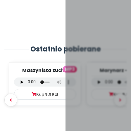
Ostatnio pobierane
MP3
Maszynista zuch -
Marynarz - 
wersja wokalna (PD,
wokalna (PD
mp3)
Kup
9.99
zł
Kup
9.9