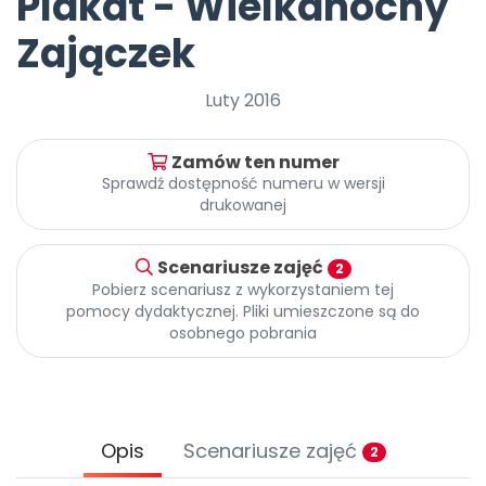
Plakat - Wielkanocny
DO POBRANIA
E-wydania miesięcznika
Wygrywaj nagrody
Szkolenia w Twojej placówce
Dookoła Polski
Zajączek
INNE
SOCIAL MEDIA
Scenariusze i artykuły
Miesięczniki
Poznajemy regiony
Konferencje
Materiały z miesięcznika
Aktualne oraz archiwalne numery
Ebooki
Facebook
Spotkania na dużą skalę
Sensosmyki
Luty 2016
Nasze interaktywne ebooki
Aktualności
Pomoce dydaktyczne
Ebooki
Patronat BLIŻEJ PRZEDSZKOLA
Pakiet szkoleń
Multimedia i pliki
Materiały w formie cyfrowej
Strona WWW dla przedszkola
Instagram
Kompleksowe programy szkoleniowe
Literkowo
Zamów ten numer
Gotowa w mniej niż 10 min • 14 dni bez opłat
Zobacz nas na Instagramie
Plany tygodniowe
Wszystko dla przedszkoli
Nauka liter i głosek
Sprawdź dostępność numeru w wersji
Praca wychowawcza
Zamówienia hurtowe
POLECAMY
drukowanej
TikTok
∞
Pakiet bliżej MAX
Sprintem do maratonu
Zobacz nas na TikToku
Bliżejprzedszkolne zestawy
Akademia Muzyki i Ruchu
Ruch i motywacja
NA SKRÓTY
Zestawy do pobrania
Szkolenia muzyczne
Scenariusze zajęć
2
YouTube
Pobierz scenariusz z wykorzystaniem tej
Bliżej Pieska
Letnia wyprzedaż
Filmy edukacyjne
pomocy dydaktycznej. Pliki umieszczone są do
Pomoc zwierzętom
Promocje w sklepie
POLECAMY
osobnego pobrania
Książka (dla) Przedszkolaka
Wybierz prezent
Nowości
Promowanie czytelnictwa
Przy zamówieniu prenumeraty
Zapowiedzi
Zaplanuj rok przedszkolny
Materiały na nowy rok
Opis
Scenariusze zajęć
2
Polecamy