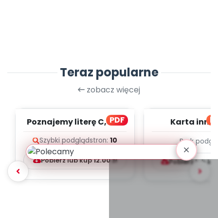
Teraz popularne
zobacz więcej
PDF
bl
Poznajemy literę C, cz. 1
Karta inno
(PD)
pedagogicz
Szybki podgląd
stron:
10
Brak podgl
Kumpelk
Pobierz lub kup
12.00
zł
Pobierz lub ku