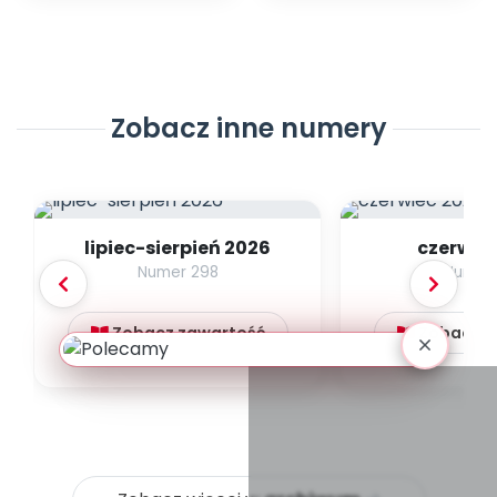
Zobacz inne numery
lipiec-sierpień 2026
czerwie
Numer 298
Numer
Zobacz zawartość
Zobacz z