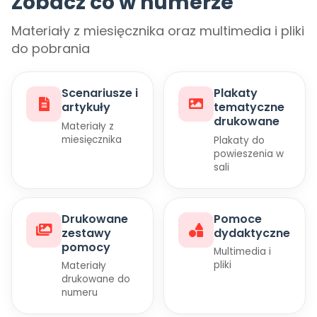
Zobacz co w numerze
Promocje
Pomoc
Materiały z miesięcznika oraz multimedia i pliki
do pobrania
Scenariusze i
Plakaty
artykuły
tematyczne
drukowane
Materiały z
miesięcznika
Plakaty do
powieszenia w
sali
Drukowane
Pomoce
zestawy
dydaktyczne
pomocy
Multimedia i
pliki
Materiały
drukowane do
numeru