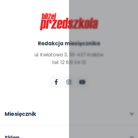
Redakcja miesięcznika
ul. Kwiatowa 3, 30-437 Kraków
tel: 12 631 04 10
Miesięcznik
O miesięczniku
W numerze
Sklep