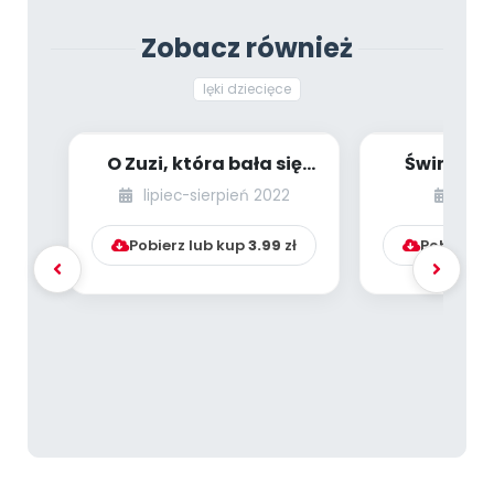
Archiwalne numery
Promocje
Zobacz również
Pomoc
lęki dziecięce
O Zuzi, która bała się
Świnka I
wizyty u dentysty
psychotera
lipiec-sierpień 2022
list
zabawy i
Pobierz lub kup
3.99
zł
Pobierz l