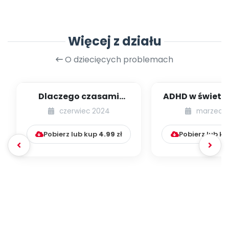
Więcej z działu
O dziecięcych problemach
Dlaczego czasami
ADHD w świetl
boimy się nowych
badań – ob
czerwiec 2024
marzec 
rzeczy? Psychologia l...
przyczyny, di
Pobierz lub kup
4.99
zł
Pobierz lub k