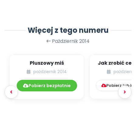
Więcej z tego numeru
Październik 2014
Pluszowy miś
Jak zrobić ce
żabkę [prop
październik 2014
październi
plastyczne
Pobierz bezpłatnie
Pobierz lub k