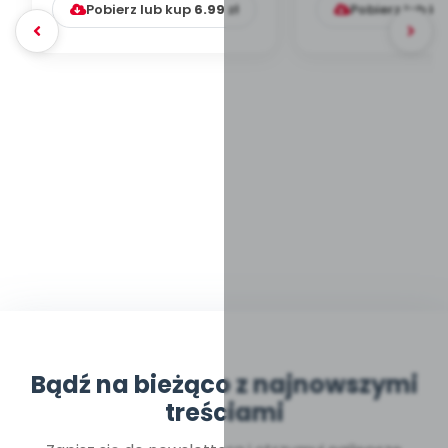
Pobierz lub kup
6.99
zł
Pobierz lub k
Bądź na bieżąco z najnowszymi
treściami