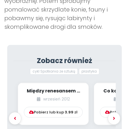
wyobraźnię. Potem spróbujmy
pomalować skrzydlate konie, fauny i
pobawmy się, rysując labirynty i
skomplikowane drogi dla smoków.
Zobacz również
cykl Spotkania ze sztuką
plastyka
Między renesansem a
Co komu w
barokiem (edukacja
(edukac
wrzesień 2012
styc
przez sztukę)
szt
Pobierz lub kup
3.99
zł
Pobierz l