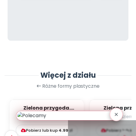
Więcej z działu
Różne formy plastyczne
Zielona przygoda.
Zielona prz
Wiosenny medal
Recyklingowa 
marzec 2024
październi
sensoryc
Pobierz lub kup
4.99
zł
Pobierz lub k