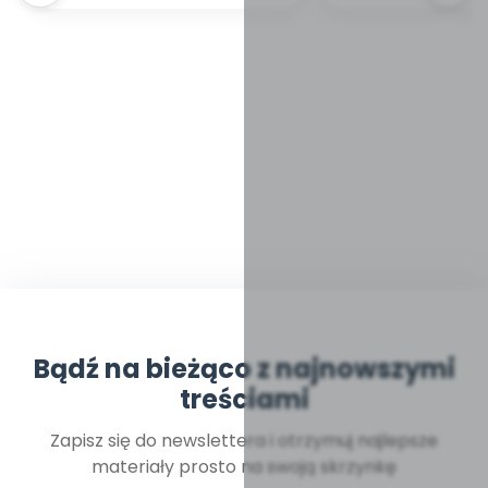
Bądź na bieżąco z najnowszymi
treściami
Zapisz się do newslettera i otrzymuj najlepsze
materiały prosto na swoją skrzynkę