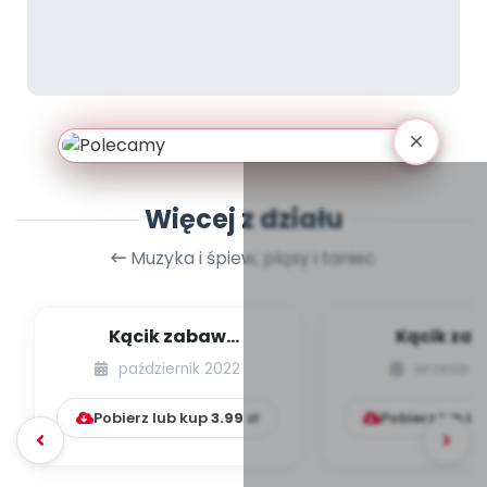
Więcej z działu
Muzyka i śpiew, pląsy i taniec
Kącik zabaw
Kącik za
integracyjnych [cz. 21]
integracyjnych
październik 2022
wrzesień 
Pobierz lub kup
3.99
zł
Pobierz lub k