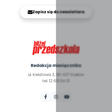
Zapisz się do newslettera
Redakcja miesięcznika
ul. Kwiatowa 3, 30-437 Kraków
tel: 12 631 04 10