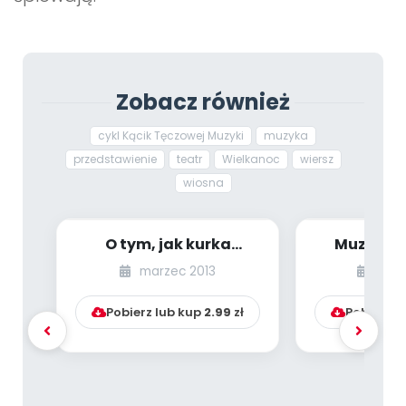
Zobacz również
cykl Kącik Tęczowej Muzyki
muzyka
przedstawienie
teatr
Wielkanoc
wiersz
wiosna
O tym, jak kurka
Muzyczne
uciekła z podwórka
(Kącik 
marzec 2013
list
(Kącik Tęczowej Muz...
Muz
Pobierz lub kup
2.99
zł
Pobierz l