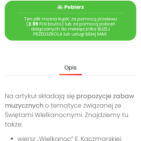
Archiwalne numery
Pobierz
Promocje
Pomoc
Ten plik można kupić za pomocą przelewu
(
2.99
PLN brutto) lub za pomocą pobrań
dołączanych do miesięcznika BLIŻEJ
PRZEDSZKOLA lub usługi bliżej MAX.
Opis
Na artykuł składają się
propozycje zabaw
muzycznych
o tematyce związanej ze
Świętami Wielkanocnymi. Znajdziemy tu
także:
wiersz „Wielkanoc” E. Kaczmarskiej;