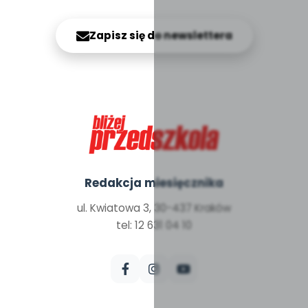
Zapisz się do newslettera
Redakcja miesięcznika
ul. Kwiatowa 3, 30-437 Kraków
tel: 12 631 04 10