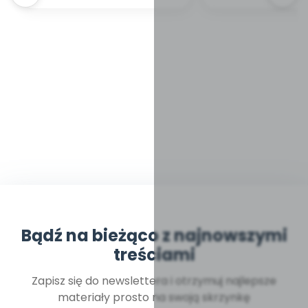
Bądź na bieżąco z najnowszymi
treściami
Zapisz się do newslettera i otrzymuj najlepsze
materiały prosto na swoją skrzynkę