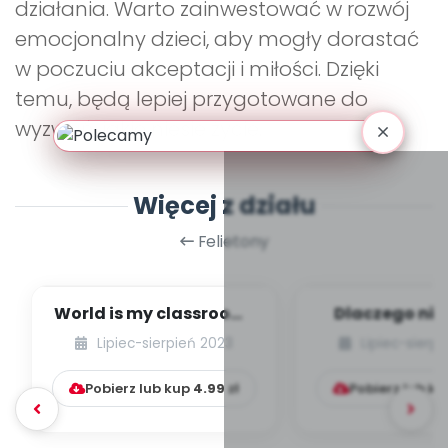
działania. Warto zainwestować w rozwój
emocjonalny dzieci, aby mogły dorastać
w poczuciu akceptacji i miłości. Dzięki
temu, będą lepiej przygotowane do
wyzwań, jakie niesie życie.
Więcej z działu
Felietony
World is my classroom!
Dlaczego nie
Idea leśnego
ubierać dzi
Lipiec-sierpień 2023
Lipiec-sierp
przedszkola w Wielk...
butów, czyli p
Pobierz lub kup
4.99
zł
Pobierz lub k