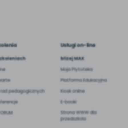
kolenia
Usługi on-line
zkoleniach
bliżej MAX
ine
Moja Płytoteka
arte
Platforma Edukacyjna
 rad pedagogicznych
Kiosk online
ferencje
E-booki
Strona WWW dla
 FORUM
przedszkola