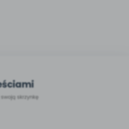
eściami
a swoją skrzynkę