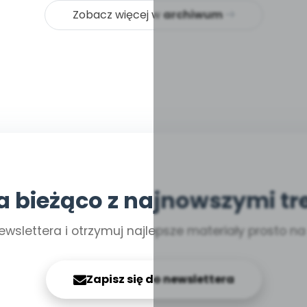
Zobacz więcej w
archiwum
a bieżąco z najnowszymi tr
ewslettera i otrzymuj najlepsze materiały prosto n
Zapisz się do newslettera