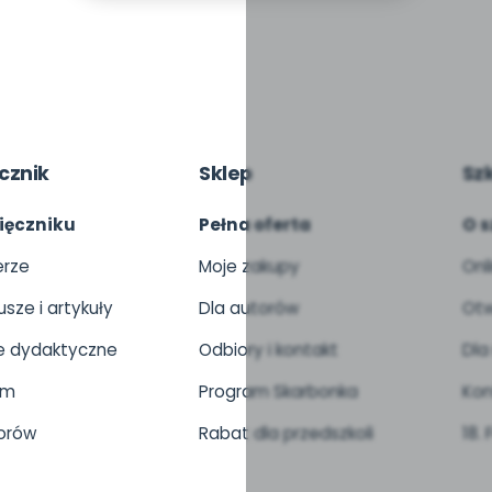
cznik
Sklep
Sz
ięczniku
Pełna oferta
O s
rze
Moje zakupy
Onl
usze i artykuły
Dla autorów
Otw
 dydaktyczne
Odbiory i kontakt
Dla
um
Program Skarbonka
Kon
orów
Rabat dla przedszkoli
18.