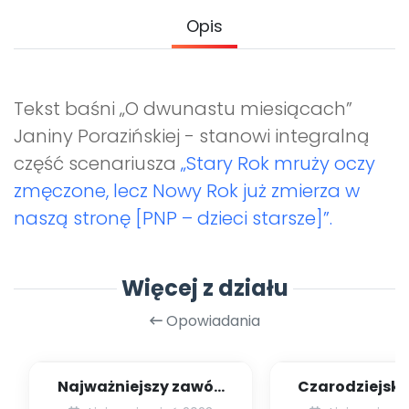
Archiwalne numery
Opis
Promocje
Pomoc
Tekst baśni „O dwunastu miesiącach”
Janiny Porazińskiej - stanowi integralną
część scenariusza
„Stary Rok mruży oczy
zmęczone, lecz Nowy Rok już zmierza w
naszą stronę [PNP – dzieci starsze]”.
Więcej z działu
Opowiadania
Najważniejszy zawód
Czarodziejsk
świata
Benjami