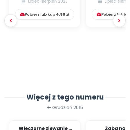
Lipiec-sierpień 2023
Lipiec-sierp
Pobierz lub kup
4.99
zł
Pobierz lub k
Więcej z tego numeru
Grudzień 2015
Wieczorne ziewanie -
Żaba na b