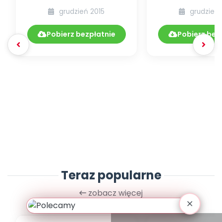
opowiadanie
karnawało
grudzień 2015
grudzień 
opowiada
Pobierz bezpłatnie
Pobierz bez
Teraz popularne
zobacz więcej