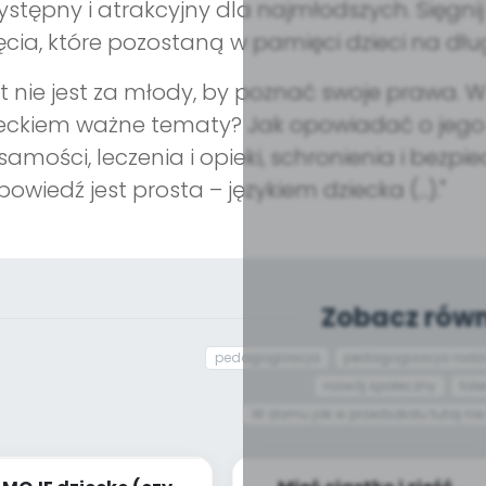
ystępny i atrakcyjny dla najmłodszych. Sięgnij
ęcia, które pozostaną w pamięci dzieci na dłu
kt nie jest za młody, by poznać swoje prawa. 
eckiem ważne tematy? Jak opowiadać o jego
samości, leczenia i opieki, schronienia i bezp
owiedź jest prosta – językiem dziecka (...)."
Zobacz równ
pedagogizacja
pedagogizacja rodz
rozwój społeczny
tol
W domu jak w przedszkolu tutaj nie