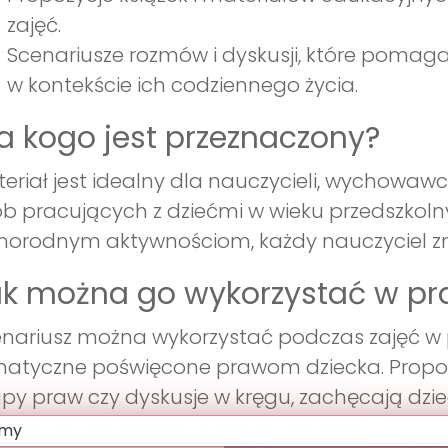
zajęć.
Scenariusze rozmów i dyskusji, które pomag
w kontekście ich codziennego życia.
a kogo jest przeznaczony?
eriał jest idealny dla nauczycieli, wychowaw
b pracujących z dziećmi w wieku przedszkolnym
norodnym aktywnościom, każdy nauczyciel zna
k można go wykorzystać w pr
nariusz można wykorzystać podczas zajęć w p
atyczne poświęcone prawom dziecka. Propon
y praw czy dyskusje w kręgu, zachęcają dzie
leksji nad własnymi doświadczeniami. Materiał