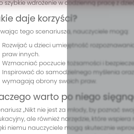
o szybkie wdrożenie w codzienną pracę z dzie
kie daje korzyści?
wając tego scenariusza, nauczyciele mogą:
Rozwijać u dzieci umiejętność rozpoznawani
praw innych.
Wzmacniać poczucie tożsamości i bezpiecze
Inspirować do samodzielnego myślenia oraz 
wymagają obrony swoich praw.
aczego warto po niego sięgną
nariusz „Nikt nie jest za młody, by poznać swo
kacyjny, ale również narzędzie, które wspiera 
ęki niemu nauczyciele mogą skutecznie wp