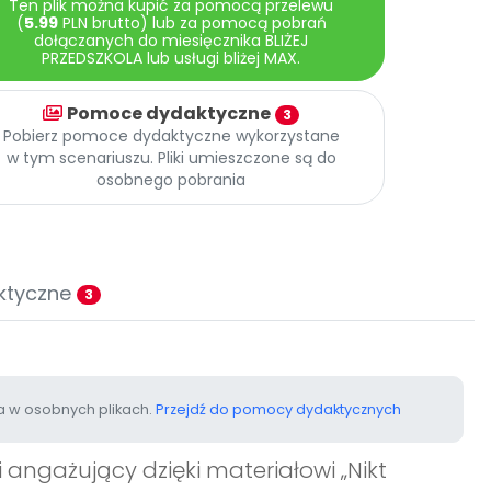
Ten plik można kupić za pomocą przelewu
(
5.99
PLN brutto) lub za pomocą pobrań
dołączanych do miesięcznika BLIŻEJ
PRZEDSZKOLA lub usługi bliżej MAX.
Pomoce dydaktyczne
3
Pobierz pomoce dydaktyczne wykorzystane
w tym scenariuszu. Pliki umieszczone są do
osobnego pobrania
ktyczne
3
 w osobnych plikach.
Przejdź do pomocy dydaktycznych
 angażujący dzięki materiałowi „Nikt