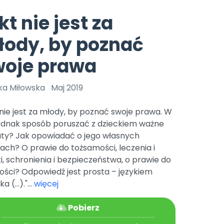
e
y
Gotowa w mniej niż 10 min • 14 dni bez opłat
Zobacz nas na Instagramie
Bliżej Pieska
kt nie jest za
Pomoc zwierzętom
TikTok
ody, by poznać
Nowości
Zobacz nas na TikToku
wej
Książka (dla) Przedszkolaka
Zapowiedzi
woje prawa
Promowanie czytelnictwa
YouTube
zkoli
Polecamy
Filmy edukacyjne
ka Miłowska
Maj 2019
osk Online.
5 czerwca 2024 r. uzyskała
Promocje
19 r. Nr decyzji:
 nie jest za młody, by poznać swoje prawa. W
Archiwalne numery
jednak sposób poruszać z dzieckiem ważne
ty? Jak opowiadać o jego własnych
Pomoc
ch? O prawie do tożsamości, leczenia i
i, schronienia i bezpieczeństwa, o prawie do
ości? Odpowiedź jest prosta – językiem
a (...)."...
więcej
Pobierz