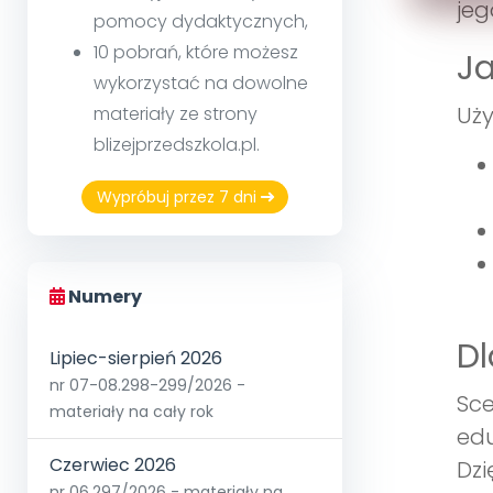
jeg
pomocy dydaktycznych,
10 pobrań, które możesz
Ja
wykorzystać na dowolne
Uży
materiały ze strony
blizejprzedszkola.pl.
Wypróbuj przez 7 dni
Numery
Dl
Lipiec-sierpień 2026
nr 07-08.298-299/2026 -
Sce
materiały na cały rok
edu
Czerwiec 2026
Dzi
nr 06.297/2026 - materiały na