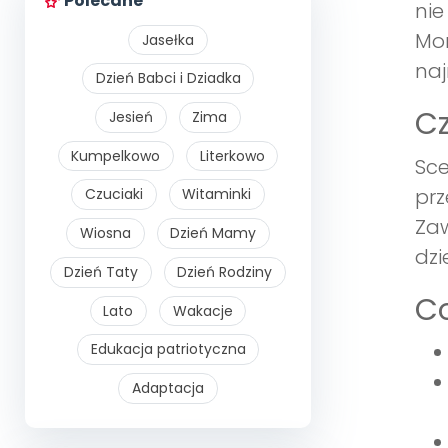
Polecane
nie
Mon
Jasełka
naj
Dzień Babci i Dziadka
Cz
Jesień
Zima
Kumpelkowo
Literkowo
Sce
prz
Czuciaki
Witaminki
Zaw
Wiosna
Dzień Mamy
dzi
Dzień Taty
Dzień Rodziny
Co
Lato
Wakacje
Edukacja patriotyczna
Adaptacja