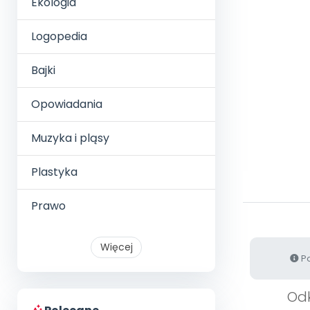
Ekologia
Logopedia
Bajki
Opowiadania
Muzyka i pląsy
Plastyka
Prawo
Więcej
Po
Odk