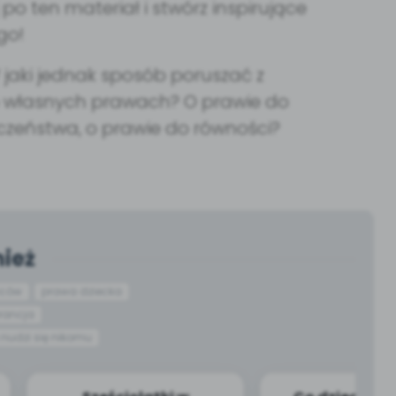
 po ten materiał i stwórz inspirujące
go!
W jaki jednak sposób poruszać z
 własnych prawach? O prawie do
ieczeństwa, o prawie do równości?
ież
iców
prawa dziecka
erancja
 nudzi się nikomu