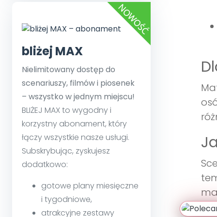
bliżej MAX
Dl
Nielimitowany dostęp do
scenariuszy, filmów i piosenek
Mat
– wszystko w jednym miejscu!
osó
BLIŻEJ MAX to wygodny i
róż
korzystny abonament, który
łączy wszystkie nasze usługi.
Ja
Subskrybując, zyskujesz
Sce
dodatkowo:
tem
gotowe plany miesięczne
map
i tygodniowe,
ref
atrakcyjne zestawy