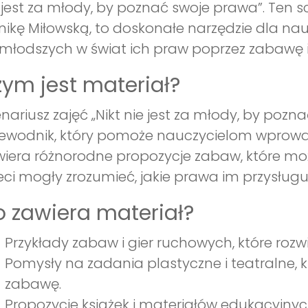
 jest za młody, by poznać swoje prawa”. Ten s
ikę Miłowską, to doskonałe narzędzie dla nau
młodszych w świat ich praw poprzez zabawę i
ym jest materiał?
nariusz zajęć „Nikt nie jest za młody, by po
ewodnik, który pomoże nauczycielom wprowad
iera różnorodne propozycje zabaw, które moż
eci mogły zrozumieć, jakie prawa im przysług
 zawiera materiał?
Przykłady zabaw i gier ruchowych, które rozw
Pomysły na zadania plastyczne i teatralne, 
zabawę.
Propozycje książek i materiałów edukacyjnyc