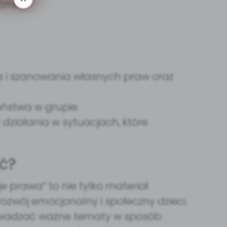
ćmi.
a i szanowania własnych praw oraz
ństwa w grupie.
działania w sytuacjach, które
ć?
je prawa” to nie tylko materiał
rozwój emocjonalny i społeczny dzieci.
rowadzać ważne tematy w sposób