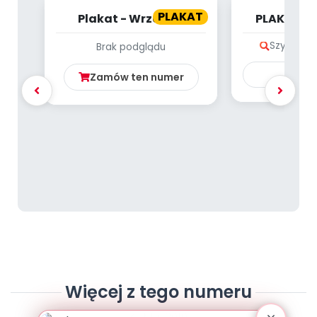
PLAKAT
Plakat - Wrzesień
PLAKAT - 
Szybki po
Brak podglądu
Ku
Zamów ten numer
Więcej z tego numeru