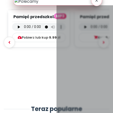
Maj 2019
MP3
Pamięć przedszkolnych
Pamięć przeds
lat - wersja
lat - wersja 
instrumentalna (PD, ...
(PD, mp
Pobierz lub kup
9.99
zł
Kup
9.9
Teraz popularne