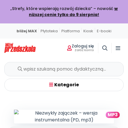
„Strefy, które wspierają rozwój dziecka” – nowość
w
niższej cenie tylko do 9 sierpnia!
|
|
|
|
bliżej MAX
Płytoteka
Platforma
Kiosk
E-booki
Zaloguj się
Załóż konto
Miesięcznik
Sklep
Akademia Edukacji
Usługi on-line
Projekty i Akcje
Społeczność
Wszystkie projekty
Poznaj pakiet MAX
Strona główna
O miesięczniku
Skontaktuj się
O Akademii
BLIŻEJ MAX
BLIŻEJ PRZEDSZKOLA
W BIEŻĄCYM WYDANIU
POLECAMY
KATALOG SZKOLEŃ
Kumpelkowo
Kategorie
Rozwijamy relacje
Moja Płytoteka
Dodaj wpis
Wydanie lipiec-sierpień 2026
Strefy, które wspierają rozwój dziecka
Online
7000+ utworów
Podziel się wiedzą
Bieżący numer
Przedsprzedaż w sklepie
Szkolenia online
Czuciaki
Emocje i relacje
Platforma Edukacyjna
Wpisy
Zamów prenumeratę
Otwarte
KATEGORIE
Filmy i animacje
Dołącz do dyskusji
Prenumerata miesięcznika
Szkolenia stacjonarne
MP3
Witaminki
Nasze publikacje
Zdrowe nawyki
Kiosk Online
Konkursy
Zamknięte
Książki i materiały edukacyjne