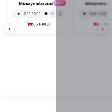
MP3
Maszynista zuch -
Marynarz - 
wersja wokalna (PD,
wokalna (PD
mp3)
Kup
9.99
zł
Kup
9.9