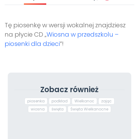
Tę piosenkę w wersji wokalnej znajdziesz
na płycie CD „
Wiosna w przedszkolu –
piosenki dla dzieci
”!
Zobacz również
piosenka
podkład
Wielkanoc
zając
wiosna
święta
Święta Wielkanocne