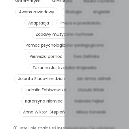
Matematyka
Sensoryka
Nauka czytania
Awans zawodowy
Ekologia
Angielski
Adaptacja
Praca w przedszkolu
Zabawy muzyczno-ruchowe
Pomoc psychologiczno-pedagogiczna
Pierwsza pomoc
Ewa Zielińska
Zuzanna Jastrzębska-Krajewska
Jolanta Siuda-Lendzion
Jan Amos Jelinek
Ludmiła Fabiszewska
Urszula Witek
Katarzyna Niemiec
Gabriela Fejkiel
Anna Wiktor-Stępień
Miłosz Konarski
Jeżeli nie znalazłeś interesującego Cię szkolenia,