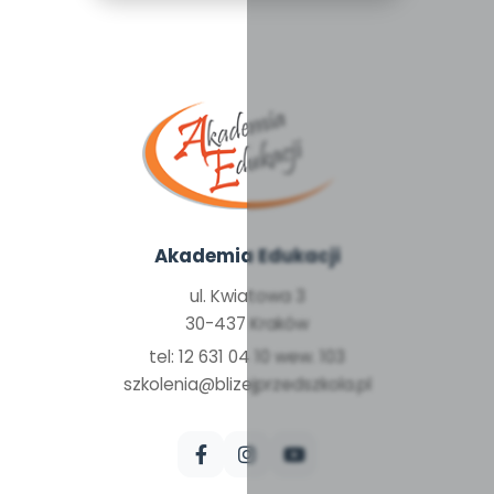
Akademia Edukacji
ul. Kwiatowa 3
30-437 Kraków
tel: 12 631 04 10 wew. 103
szkolenia@blizejprzedszkola.pl