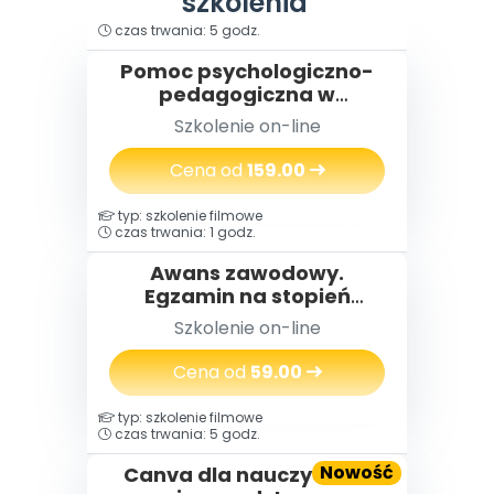
szkolenia
typ: szkolenie filmowe
czas trwania: 5 godz.
Pomoc psychologiczno-
pedagogiczna w
przedszkolu
Szkolenie on-line
Cena od
159.00
typ: szkolenie filmowe
czas trwania: 1 godz.
Awans zawodowy.
Egzamin na stopień
nauczyciela
Szkolenie on-line
mianowanego w praktyce
Cena od
59.00
typ: szkolenie filmowe
czas trwania: 5 godz.
Nowość
Canva dla nauczycieli -