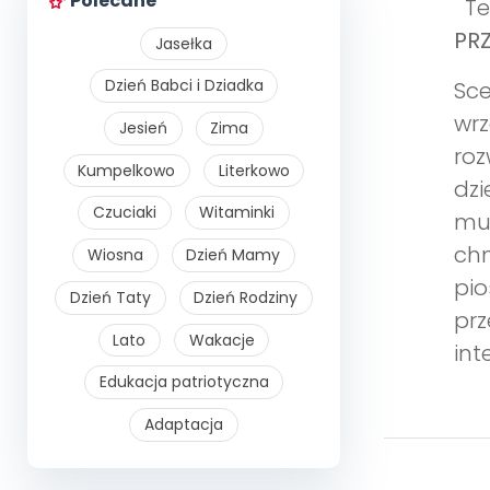
Polecane
Te
PRZ
Jasełka
Dzień Babci i Dziadka
Sce
wrz
Jesień
Zima
roz
Kumpelkowo
Literkowo
dzi
Czuciaki
Witaminki
muz
chm
Wiosna
Dzień Mamy
pio
Dzień Taty
Dzień Rodziny
prz
Lato
Wakacje
int
Edukacja patriotyczna
Adaptacja