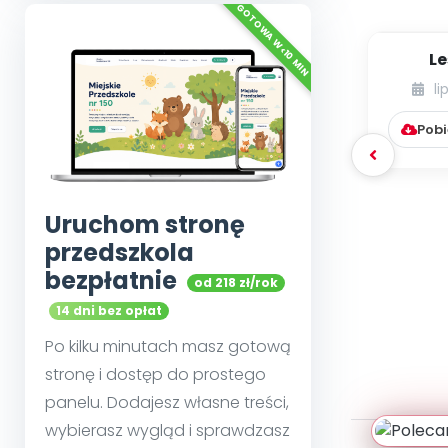
Le
li
Pobi
Uruchom stronę
przedszkola
bezpłatnie
od 218 zł/rok
14 dni bez opłat
Po kilku minutach masz gotową
stronę i dostęp do prostego
panelu. Dodajesz własne treści,
wybierasz wygląd i sprawdzasz