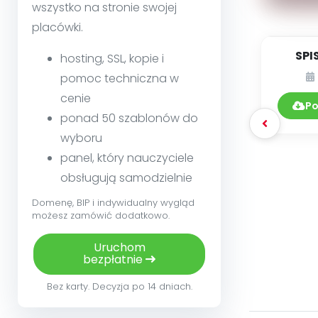
wszystko na stronie swojej
placówki.
SPI
hosting, SSL, kopie i
pomoc techniczna w
DY
cenie
0
Po
ponad 50 szablonów do
wyboru
panel, który nauczyciele
obsługują samodzielnie
Domenę, BIP i indywidualny wygląd
możesz zamówić dodatkowo.
Uruchom
bezpłatnie
Bez karty. Decyzja po 14 dniach.