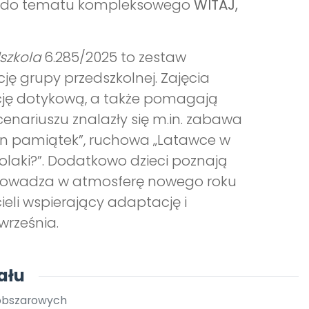
do tematu kompleksowego
WITAJ,
dszkola
6.285/2025 to zestaw
ę grupy przedszkolnej. Zajęcia
pcję dotykową, a także pomagają
enariuszu znalazły się m.in. zabawa
en pamiątek”, ruchowa „Latawce w
laki?”. Dodatkowo dzieci poznają
 wprowadza w atmosferę nowego roku
eli wspierający adaptację i
września.
ału
oobszarowych