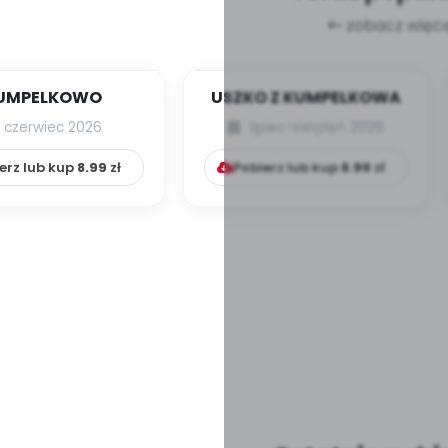
zobacz więce
UMPELKOWO
USZKO Z KUMPELKOWA
czerwiec 2026
lipiec-sierpień 2026
erz lub kup
8.99
zł
Pobierz lub kup
8.99
zł