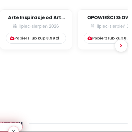
Arte Inspiracje od Art-
OPOWIEŚCI SŁOW
Teacherka [cz. 1]
RUCHOWE NA CAŁY
lipiec-sierpień 2026
lipiec-sierpień 2
Pobierz lub kup
8.99
zł
Pobierz lub kup
8.9
numeru