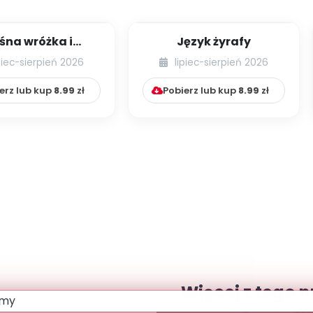
śna wróżka i
Język żyrafy
przyjaciele
piec-sierpień 2026
lipiec-sierpień 2026
erz lub kup
8.99
zł
Pobierz lub kup
8.99
zł
Więcej z tego 