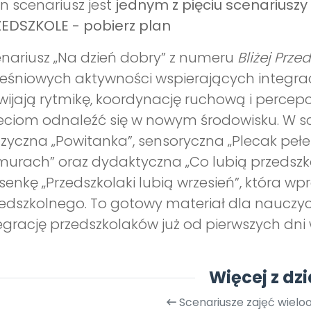
n scenariusz jest
jednym z pięciu scenariuszy
EDSZKOLE - pobierz plan
nariusz „Na dzień dobry” z numeru
Bliżej Prze
eśniowych aktywności wspierających integracj
wijają rytmikę, koordynację ruchową i perce
eciom odnaleźć się w nowym środowisku. W sc
yczna „Powitanka”, sensoryczna „Plecak peł
urach” oraz dydaktyczna „Co lubią przedszko
senkę „Przedszkolaki lubią wrzesień”, która
edszkolnego. To gotowy materiał dla nauczyci
egrację przedszkolaków już od pierwszych dni 
Więcej z dzi
Scenariusze zajęć wiel