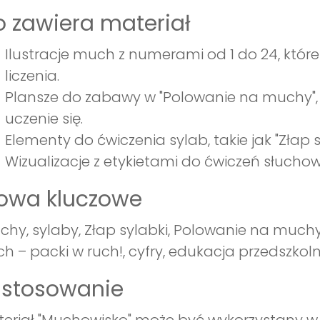
 zawiera materiał
Ilustracje much z numerami od 1 do 24, któ
liczenia.
Plansze do zabawy w "Polowanie na muchy", 
uczenie się.
Elementy do ćwiczenia sylab, takie jak "Złap s
Wizualizacje z etykietami do ćwiczeń słucho
łowa kluczowe
hy, sylaby, Złap sylabki, Polowanie na much
ch – packi w ruch!, cyfry, edukacja przedszkoln
astosowanie