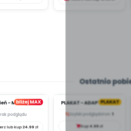
Ostatnio pobi
bliżej MAX
PLAKAT
ień - MIESIĘCZNY
PLAKAT - ADAPTACJA -
PLAN PRACY
PORADNIK DLA RODZICA
Szybki podgląd
stron:
1
Brak podglądu
HOWAWCZO –
YDAKTYC...
Kup
4.99
zł
erz lub kup
24.99
zł