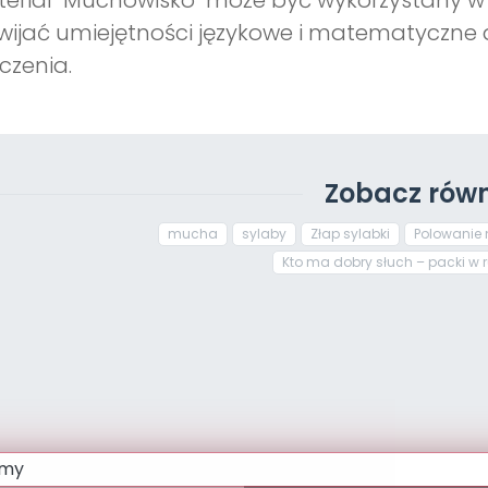
eriał "Muchowisko" może być wykorzystany w 
wijać umiejętności językowe i matematyczne 
czenia.
Zobacz równ
mucha
sylaby
Złap sylabki
Polowanie
Kto ma dobry słuch – packi w 