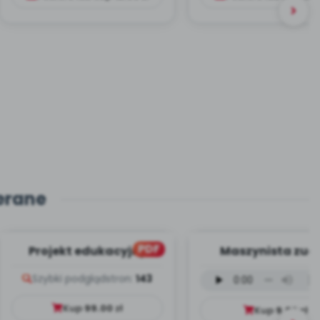
erane
PDF
Projekt edukacyjny
Maszynista zuch
Dookoła Polski
wersja wokalna (
Szybki podgląd
stron:
143
mp3)
Kup
99.00
zł
Kup
9.99
zł