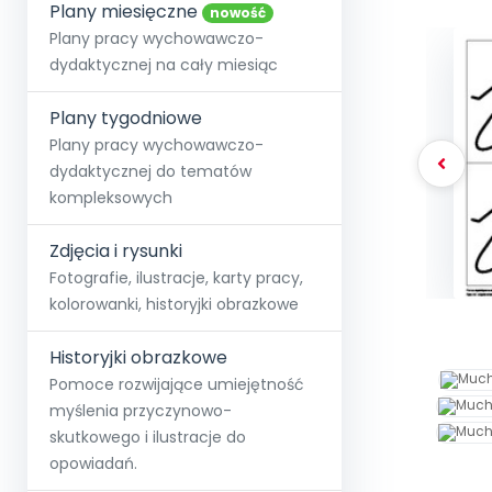
online lub stacjonarnie.
Plany miesięczne
Szko
Film
Wygr
nowość
Społeczność
Strona główna
Poznaj pakiet MAX
Wszystkie projekty
Skontaktuj się
Wit
Plany pracy wychowawczo-
O miesięczniku
O Akademii
+48 12 631 04 10
Zdro
dydaktycznej na cały miesiąc
Zam
Kio
kontakt@blizejprzedszkola.pl
Szko
E-wy
Doo
Plany tygodniowe
Pozn
Plany pracy wychowawczo-
dydaktycznej do tematów
Akredyt
Wydanie l
∞
Pakiet 
Dodaj wpis
Sen
kompleksowych
Akademia Edu
Pełen dostęp
Zob
Testuj przez 7 dni
Patr
Strefy, k
przedłużenie a
NP.5470.4.20
Zdjęcia i rysunki
Zam
Zob
Fotografie, ilustracje, karty pracy,
kolorowanki, historyjki obrazkowe
Historyjki obrazkowe
Pomoce rozwijające umiejętność
myślenia przyczynowo-
skutkowego i ilustracje do
opowiadań.