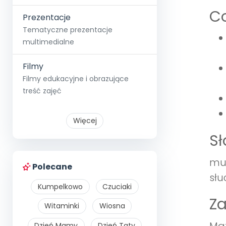
Co
Prezentacje
Tematyczne prezentacje
multimedialne
Filmy
Filmy edukacyjne i obrazujące
treść zajęć
Więcej
S
muc
Polecane
słu
Kumpelkowo
Czuciaki
Z
Witaminki
Wiosna
Dzień Mamy
Dzień Taty