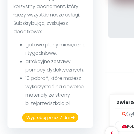
korzystny abonament, który
łączy wszystkie nasze usługi.
Subskrybując, zyskujesz
dodatkowo:
gotowe plany miesięczne
i tygodniowe,
atrakcyjne zestawy
pomocy dydaktycznych,
10 pobrań, które możesz
wykorzystać na dowolne
materiały ze strony
Zwierz
blizejprzedszkola.pl.
zapis
Szy
Wypróbuj przez 7 dni
Pob