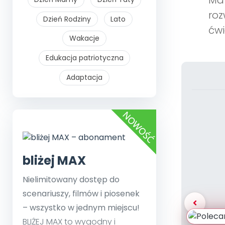
Mat
roz
Dzień Rodziny
Lato
ćwi
Wakacje
Edukacja patriotyczna
Adaptacja
bliżej MAX
Nielimitowany dostęp do
scenariuszy, filmów i piosenek
– wszystko w jednym miejscu!
BLIŻEJ MAX to wygodny i