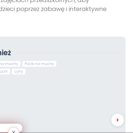
zajęciach przedszkolnych, aby
dzieci poprzez zabawę i interaktywne
ież
 na muchy
Packi na muchy
ruch!
cyfry