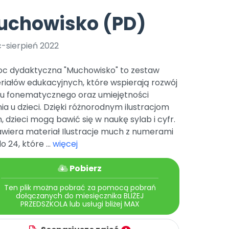
e
y
Gotowa w mniej niż 10 min • 14 dni bez opłat
Zobacz nas na Instagramie
Bliżej Pieska
uchowisko (PD)
Pomoc zwierzętom
TikTok
Nowości
Zobacz nas na TikToku
c-sierpień 2022
wej
Książka (dla) Przedszkolaka
Zapowiedzi
Promowanie czytelnictwa
c dydaktyczna "Muchowisko" to zestaw
YouTube
zkoli
Polecamy
Filmy edukacyjne
riałów edukacyjnych, które wspierają rozwój
hu fonematycznego oraz umiejętności
osk Online.
5 czerwca 2024 r. uzyskała
Promocje
19 r. Nr decyzji:
nia u dzieci. Dzięki różnorodnym ilustracjom
 dzieci mogą bawić się w naukę sylab i cyfr.
Archiwalne numery
awiera materiał Ilustracje much z numerami
Pomoc
do 24, które ...
więcej
Pobierz
Ten plik można pobrać za pomocą pobrań
dołączanych do miesięcznika BLIŻEJ
PRZEDSZKOLA lub usługi bliżej MAX