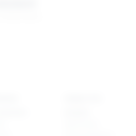
eściami
a swoją skrzynkę
kolenia
Usługi on-line
zkoleniach
bliżej MAX
ine
Moja Płytoteka
arte
Platforma Edukacyjna