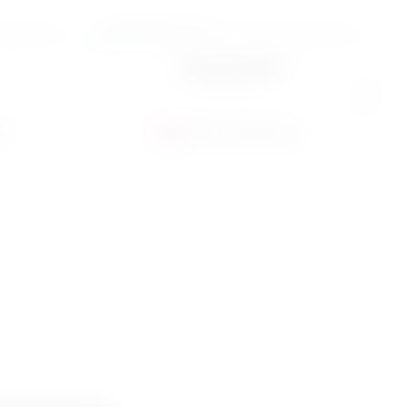
kwiecień 2025
Numer 283
ć
Zobacz zawartość