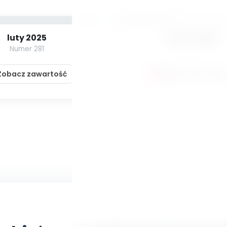
luty 2025
marzec 2025
Numer 281
Numer 282
obacz zawartość
Zobacz zawartoś