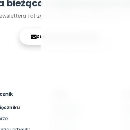
a bieżąco z najnowszymi tr
ewslettera i otrzymuj najlepsze materiały prosto n
Zapisz się do newslettera
cznik
Sklep
Sz
ięczniku
Pełna oferta
O s
rze
Moje zakupy
Onl
usze i artykuły
Dla autorów
Otw