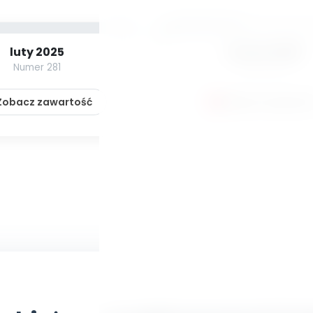
luty 2025
marzec 2025
Numer 281
Numer 282
obacz zawartość
Zobacz zawartoś