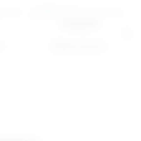
kwiecień 2025
Numer 283
ć
Zobacz zawartość