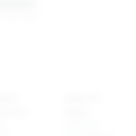
eściami
a swoją skrzynkę
kolenia
Usługi on-line
zkoleniach
bliżej MAX
ine
Moja Płytoteka
arte
Platforma Edukacyjna