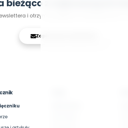
a bieżąco z najnowszymi tr
ewslettera i otrzymuj najlepsze materiały prosto n
Zapisz się do newslettera
cznik
Sklep
Sz
ięczniku
Pełna oferta
O s
rze
Moje zakupy
Onl
usze i artykuły
Dla autorów
Otw