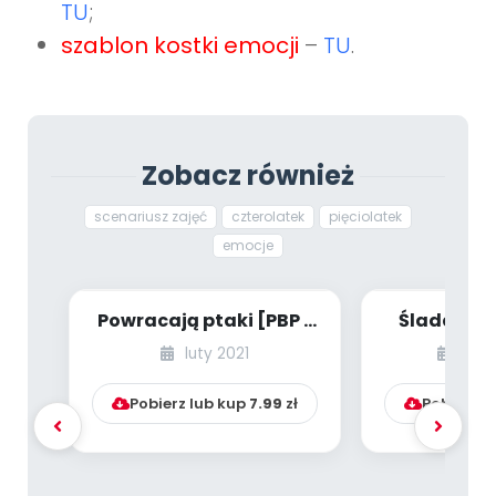
TU
;
szablon kostki emocji
–
TU
.
Zobacz również
scenariusz zajęć
czterolatek
pięciolatek
emocje
Powracają ptaki [PBP -
Śladami 
dzieci młodsze - numer
(scenarius
luty 2021
styc
4]
dzieci p
Pobierz lub kup
7.99
zł
Pobierz l