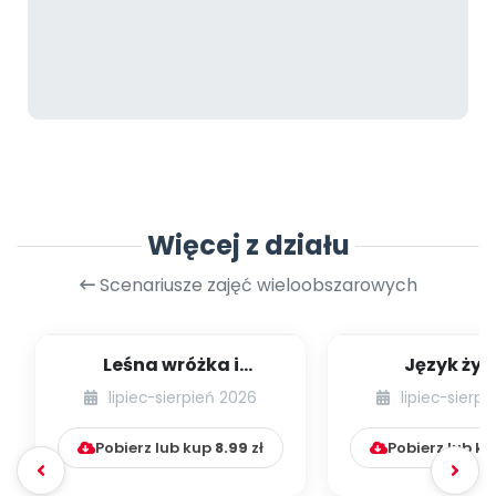
Więcej z działu
Scenariusze zajęć wieloobszarowych
Leśna wróżka i
Język żyr
przyjaciele
lipiec-sierpień 2026
lipiec-sierp
Pobierz lub kup
8.99
zł
Pobierz lub k