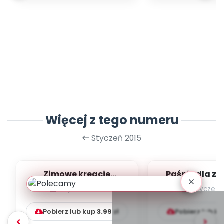
Więcej z tego numeru
Styczeń 2015
Zimowe kreacje
Paśnik dla zwi
plastyczne [prace
Kot (zab
styczeń 2015
styczeń 
plastyczne]
plastycz
Pobierz lub kup
3.99
zł
Pobierz lub k