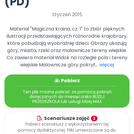
(PD)
Archiwalne numery
Promocje
Styczeń 2015
Pomoc
Materiał "Magiczna kraina, cz. 1" to zbiór pięknych
ilustracji przedstawiających różnorodne krajobrazy,
które pobudzają wyobraźnię dzieci. Obrazy ukazują
góry, miasta, rzeki oraz malownicze tereny wiejskie.
Co zawiera materiał Widok na rozległe pola i tereny
wiejskie Malownicze góry pokryt...
więcej
Pobierz
Ten plik można pobrać za pomocą pobrań
dołączanych do miesięcznika BLIŻEJ
PRZEDSZKOLA lub usługi bliżej MAX
Scenariusze zajęć
2
Pobierz scenariusz z wykorzystaniem tej
pomocy dydaktycznej. Pliki umieszczone są do