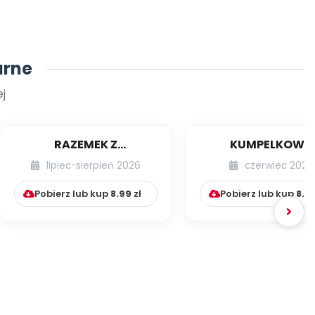
arne
j
RAZEMEK Z
KUMPELKOWO
KUMPELKOWA
lipiec-sierpień 2026
czerwiec 2026
Pobierz lub kup
8.99
zł
Pobierz lub kup
8.9