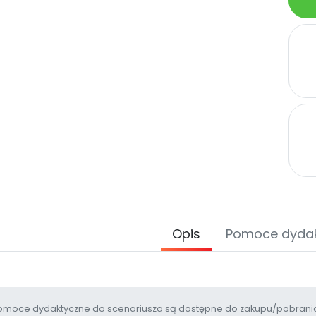
Opis
Pomoce dyda
moce dydaktyczne do scenariusza są dostępne do zakupu/pobrania