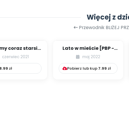
Więcej z dzi
Przewodnik BLIŻEJ PR
my coraz starsi -
Lato w mieście [PBP -
zestaw
dzieci młodszych -
czerwiec 2021
maj 2022
numer 1]
8.99
zł
Pobierz lub kup
7.99
zł