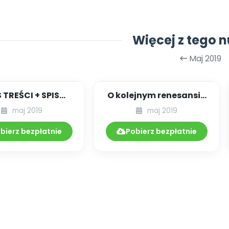
Więcej z tego 
Maj 2019
S TREŚCI + SPIS
O kolejnym renesansie
POMOCY
montessoriańskiej
maj 2019
maj 2019
DAKTYCZNYCH
edukacji przeds...
05.212/2019
bierz bezpłatnie
Pobierz bezpłatnie