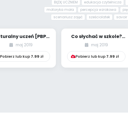
BĘDĘ UCZNIEM
edukacja czytelnicza
motoryka mała
percepcja wzrokowa
pię
scenariusz zajęć
sześciolatek
savoir 
turalny uczeń [PBP -
Co słychać w szkole?
ieci starsze - numer
[PBP - dzieci starsze -
maj 2019
maj 2019
3]
numer 4]...
Pobierz lub kup
7.99
zł
Pobierz lub kup
7.99
zł