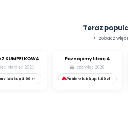
Teraz popul
zobacz więce
 Z KUMPELKOWA
Poznajemy literę A
piec-sierpień 2026
czerwiec 2026
erz lub kup
8.99
zł
Pobierz lub kup
8.99
zł