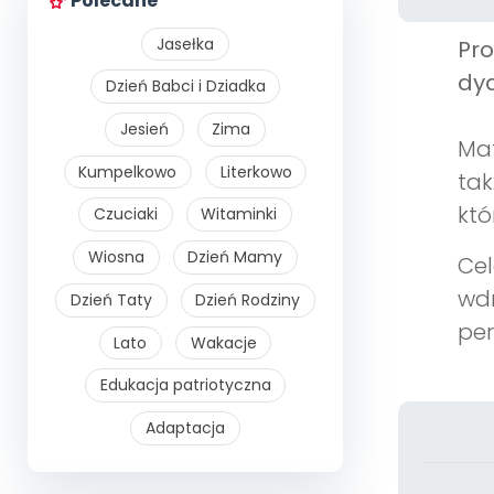
Polecane
Jasełka
Pr
dyd
Dzień Babci i Dziadka
Jesień
Zima
Mat
Kumpelkowo
Literkowo
tak
któ
Czuciaki
Witaminki
Wiosna
Dzień Mamy
Cel
wdr
Dzień Taty
Dzień Rodziny
per
Lato
Wakacje
Edukacja patriotyczna
Adaptacja