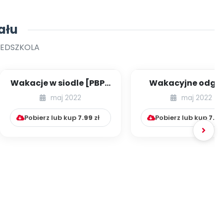
ału
ZEDSZKOLA
Wakacje w siodle [PBP -
Wakacyjne odgł
dzieci młodszych -
[PBP - dzieci młod
maj 2022
maj 2022
numer 2]
numer 3]
Pobierz lub kup
7.99
zł
Pobierz lub kup
7.9