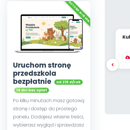
Kul
dz
Uruchom stronę
przedszkola
bezpłatnie
od 218 zł/rok
14 dni bez opłat
Po kilku minutach masz gotową
stronę i dostęp do prostego
panelu. Dodajesz własne treści,
wybierasz wygląd i sprawdzasz