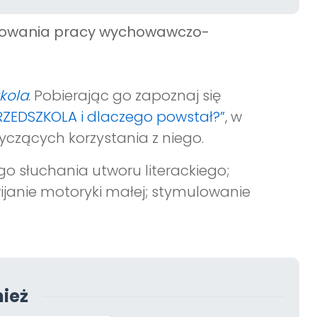
anowania pracy wychowawczo-
zkola
. Pobierając go zapoznaj się
PRZEDSZKOLA i dlaczego powstał?”
, w
yczących korzystania z niego.
o słuchania utworu literackiego;
janie motoryki małej; stymulowanie
ież