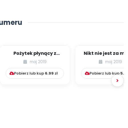
numeru
Pożytek płynący z
Nikt nie jest za mł
konfliktów
by poznać swoje p
maj 2019
maj 2019
rówieśniczych
Pobierz lub kup
6.99
zł
Pobierz lub kup
5.9