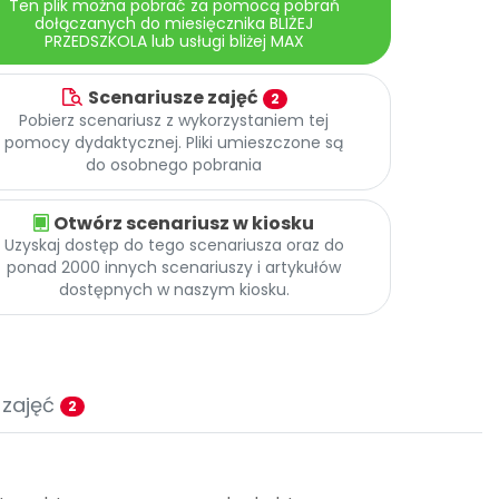
Ten plik można pobrać za pomocą pobrań
dołączanych do miesięcznika BLIŻEJ
PRZEDSZKOLA lub usługi bliżej MAX
Scenariusze zajęć
2
Pobierz scenariusz z wykorzystaniem tej
pomocy dydaktycznej. Pliki umieszczone są
do osobnego pobrania
Otwórz scenariusz w kiosku
Uzyskaj dostęp do tego scenariusza oraz do
ponad 2000 innych scenariuszy i artykułów
dostępnych w naszym kiosku.
 zajęć
2