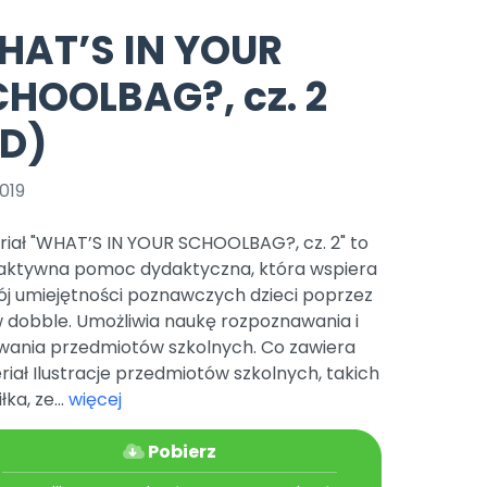
e
y
Gotowa w mniej niż 10 min • 14 dni bez opłat
Zobacz nas na Instagramie
Bliżej Pieska
HAT’S IN YOUR
Pomoc zwierzętom
TikTok
HOOLBAG?, cz. 2
Nowości
Zobacz nas na TikToku
wej
Książka (dla) Przedszkolaka
Zapowiedzi
PD)
Promowanie czytelnictwa
YouTube
zkoli
Polecamy
Filmy edukacyjne
019
osk Online.
5 czerwca 2024 r. uzyskała
Promocje
19 r. Nr decyzji:
riał "WHAT’S IN YOUR SCHOOLBAG?, cz. 2" to
Archiwalne numery
raktywna pomoc dydaktyczna, która wspiera
ój umiejętności poznawczych dzieci poprzez
Pomoc
w dobble. Umożliwia naukę rozpoznawania i
wania przedmiotów szkolnych. Co zawiera
iał Ilustracje przedmiotów szkolnych, takich
iłka, ze...
więcej
Pobierz