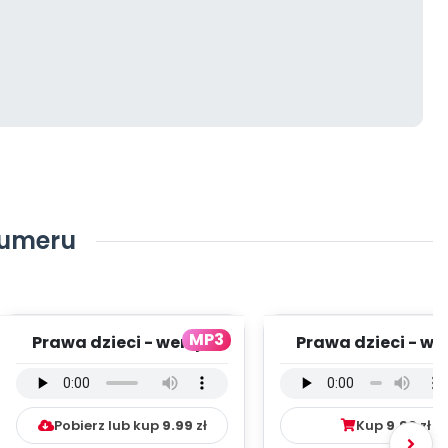
numeru
MP3
Prawa dzieci - wersja
Prawa dzieci - we
instrumentalna (PD,
wokalna (PD, mp
mp3)
Pobierz lub kup
9.99
zł
Kup
9.99
zł