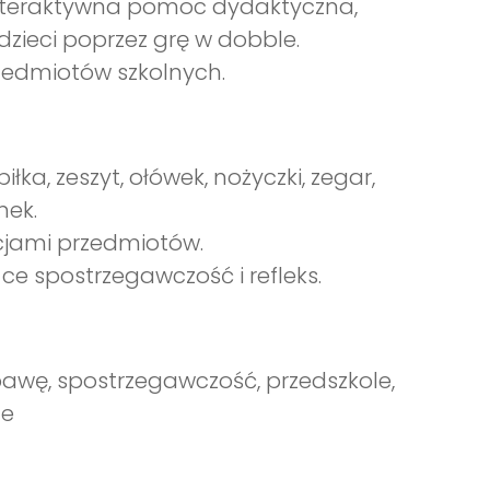
 interaktywna pomoc dydaktyczna,
zieci poprzez grę w dobble.
zedmiotów szkolnych.
iłka, zeszyt, ołówek, nożyczki, zegar,
nek.
cjami przedmiotów.
ce spostrzegawczość i refleks.
bawę, spostrzegawczość, przedszkole,
ne