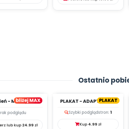
Ostatnio pobi
bliżej MAX
PLAKAT
ień - MIESIĘCZNY
PLAKAT - ADAPTACJA -
PLAN PRACY
PORADNIK DLA RODZICA
Szybki podgląd
stron:
1
Brak podglądu
HOWAWCZO –
YDAKTYC...
Kup
4.99
zł
erz lub kup
24.99
zł