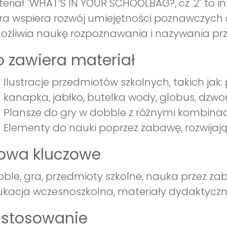
eriał "WHAT’S IN YOUR SCHOOLBAG?, cz. 2" to
ra wspiera rozwój umiejętności poznawczych d
żliwia naukę rozpoznawania i nazywania pr
 zawiera materiał
Ilustracje przedmiotów szkolnych, takich jak: p
kanapka, jabłko, butelka wody, globus, dzwo
Plansze do gry w dobble z różnymi kombina
Elementy do nauki poprzez zabawę, rozwijają
łowa kluczowe
ble, gra, przedmioty szkolne, nauka przez za
kacja wczesnoszkolna, materiały dydaktycz
astosowanie