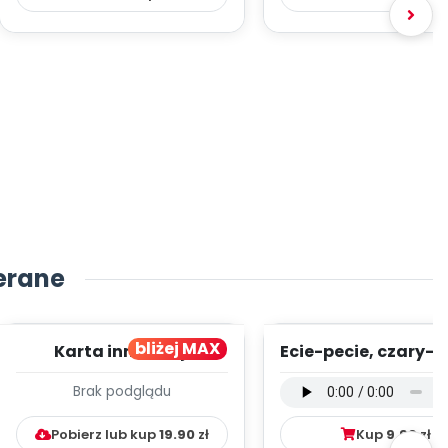
erane
bliżej MAX
Karta innowacji
Ecie-pecie, czary-m
pedagogicznej -
wersja wokalna (
Brak podglądu
Kumpelkowo
mp3)
Pobierz lub kup
19.90
zł
Kup
9.99
zł