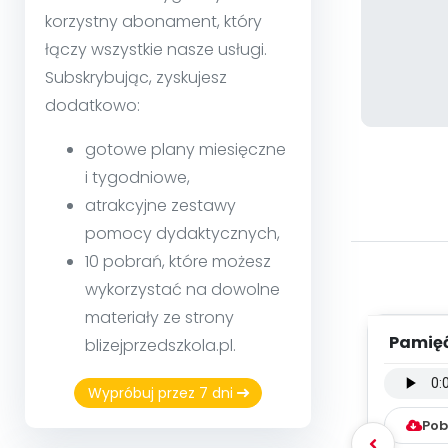
korzystny abonament, który
łączy wszystkie nasze usługi.
Subskrybując, zyskujesz
dodatkowo:
gotowe plany miesięczne
i tygodniowe,
atrakcyjne zestawy
pomocy dydaktycznych,
10 pobrań, które możesz
wykorzystać na dowolne
materiały ze strony
Pamięć
blizejprzedszkola.pl.
instru
Wypróbuj przez 7 dni
Pob