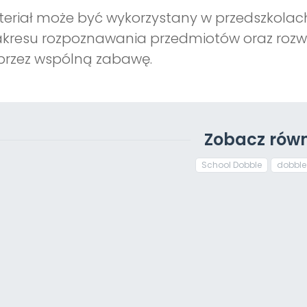
eriał może być wykorzystany w przedszkolac
akresu rozpoznawania przedmiotów oraz rozwi
przez wspólną zabawę.
Zobacz równ
School Dobble
dobble