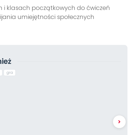
h i klasach początkowych do ćwiczeń
jania umiejętności społecznych
ież
gra