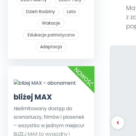
Mat
Dzień Rodziny
Lato
z z
Wakacje
po
Edukacja patriotyczna
Adaptacja
bliżej MAX
Nielimitowany dostęp do
scenariuszy, filmów i piosenek
– wszystko w jednym miejscu!
BLIŻEJ MAX to wygodny i