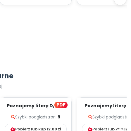
arne
j
PDF
Poznajemy literę D, cz. 1
Poznajemy literę E, 
(PD)
(PD)
Szybki podgląd
stron:
9
Szybki podgląd
stro
Pobierz lub kup
12.00
zł
Pobierz lub kup
12.