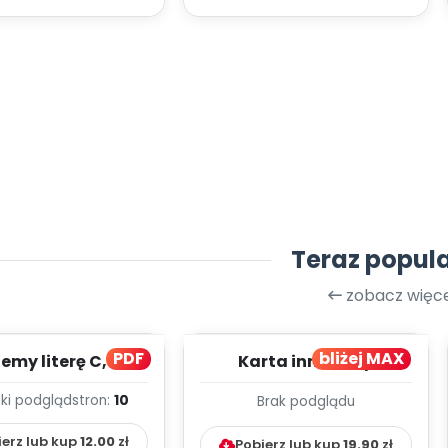
Teraz popul
zobacz więce
PDF
bliżej MAX
my literę C, cz. 1
Karta innowacji
(PD)
pedagogicznej -
ki podgląd
stron:
10
Brak podglądu
Kumpelkowo
ierz lub kup
12.00
zł
Pobierz lub kup
19.90
zł