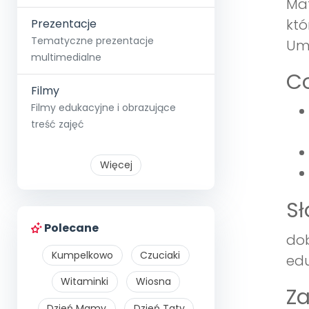
Mat
któ
Prezentacje
Tematyczne prezentacje
Umo
multimedialne
Co
Filmy
Filmy edukacyjne i obrazujące
treść zajęć
Więcej
S
Polecane
dob
Kumpelkowo
Czuciaki
edu
Witaminki
Wiosna
Z
Dzień Mamy
Dzień Taty