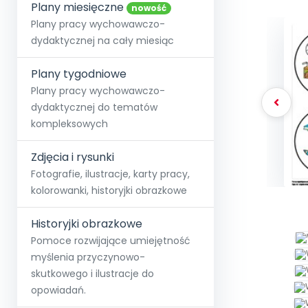
online lub stacjonarnie.
Plany miesięczne
Szko
Film
Wygr
nowość
Społeczność
Strona główna
Poznaj pakiet MAX
Wszystkie projekty
Skontaktuj się
Wit
Plany pracy wychowawczo-
O miesięczniku
O Akademii
+48 12 631 04 10
Zdro
dydaktycznej na cały miesiąc
Zam
Kio
kontakt@blizejprzedszkola.pl
Szko
E-wy
Doo
Plany tygodniowe
Pozn
Plany pracy wychowawczo-
dydaktycznej do tematów
Akredyt
Wydanie l
∞
Pakiet 
Dodaj wpis
Sen
kompleksowych
Akademia Edu
Pełen dostęp
Zob
Testuj przez 7 dni
Patr
Strefy, k
przedłużenie a
NP.5470.4.20
Zdjęcia i rysunki
Zam
Zob
Fotografie, ilustracje, karty pracy,
kolorowanki, historyjki obrazkowe
Historyjki obrazkowe
Pomoce rozwijające umiejętność
myślenia przyczynowo-
skutkowego i ilustracje do
opowiadań.