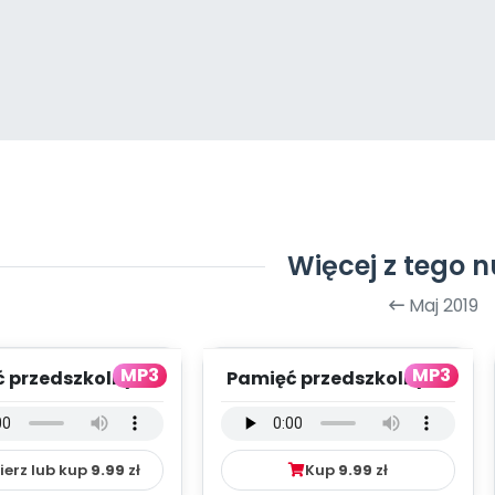
Więcej z tego 
Maj 2019
MP3
MP3
 przedszkolnych
Pamięć przedszkolnych
lat - wersja
lat - wersja wokalna
mentalna (PD, ...
(PD, mp3)
ierz lub kup
9.99
zł
Kup
9.99
zł