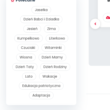
Polecane
W
K
Jasełka
Dzień Babci i Dziadka
Jesień
Zima
Kumpelkowo
Literkowo
Czuciaki
Witaminki
Wiosna
Dzień Mamy
Dzień Taty
Dzień Rodziny
Lato
Wakacje
Edukacja patriotyczna
Adaptacja