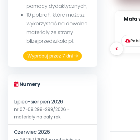
pomocy dydaktycznych,
10 pobrań, które możesz
Mała 
wykorzystać na dowolne
materiały ze strony
blizejprzedszkola.pl.
Pobi
Wypróbuj przez 7 dni
Numery
Lipiec-sierpień 2026
nr 07-08.298-299/2026 -
materiały na cały rok
Czerwiec 2026
nr 06.297/2026 - materiały na