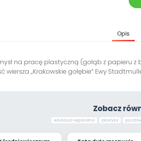
Opis
ysł na pracę plastyczną (gołąb z papieru z 
ść wiersza „Krakowskie gołębie” Ewy Stadtmülle
Zobacz równ
edukacja regionalna
plastyka
pocztów