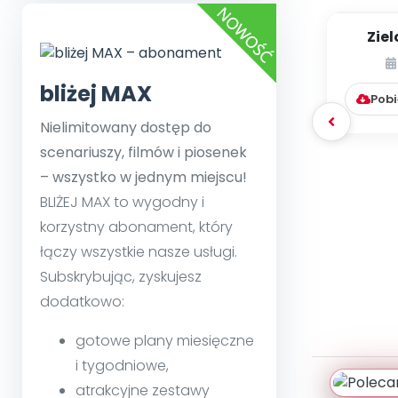
Zie
Wi
bliżej MAX
Pobi
Nielimitowany dostęp do
scenariuszy, filmów i piosenek
– wszystko w jednym miejscu!
BLIŻEJ MAX to wygodny i
korzystny abonament, który
łączy wszystkie nasze usługi.
Subskrybując, zyskujesz
dodatkowo:
gotowe plany miesięczne
i tygodniowe,
atrakcyjne zestawy