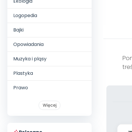
Ekologia
Logopedia
Bajki
Opowiadania
Pom
Muzyka i pląsy
tre
Plastyka
Prawo
Więcej