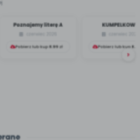
j
Poznajemy literę A
KUMPELKOWO
czerwiec 2026
czerwiec 2026
Pobierz lub kup
8.99
zł
Pobierz lub kup
8.9
erane