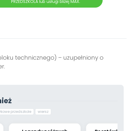
PRZEDSZKOLA lub usługi bliżej MAX.
bloku technicznego) – uzupełniony o
r.
ież
kowe przedszkole
wiersz