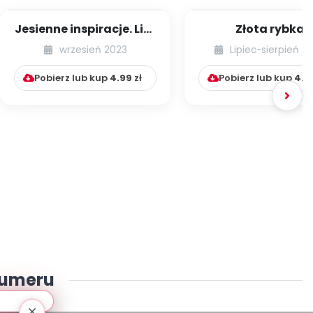
Jesienne inspiracje. Liść
Złota rybka
ze sznurka
wrzesień 2023
Lipiec-sierpień 2
Pobierz lub kup
4.99
zł
Pobierz lub kup
4.9
numeru