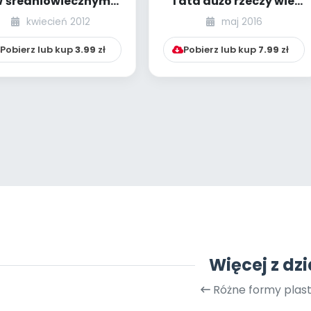
 średniowiecznym
Tata dużo rzeczy wie,
rakowie (edukacja
tata zawsze kocha
kwiecień 2012
maj 2016
przez sztukę)
mnie! [PNP - dz...
Pobierz lub kup
3.99
zł
Pobierz lub kup
7.99
zł
Więcej z dzi
Różne formy plas