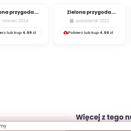
lona przygoda.
Zielona przygoda.
osenny medal
Recyklingowa ścieżka
marzec 2024
październik 2023
sensoryczna
erz lub kup
4.99
zł
Pobierz lub kup
4.99
zł
Więcej z tego 
Luty 2014