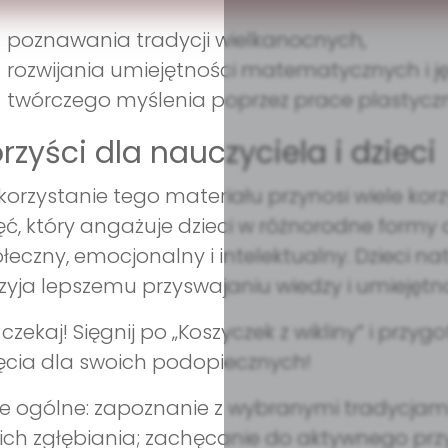
poznawania tradycji wielkanocnych,
rozwijania umiejętności matematycznych i j
twórczego myślenia poprzez prace plastyczn
rzyści dla nauczyciela i dzieci
orzystanie tego materiału przynosi wiele korz
ęć, który angażuje dzieci w różnorodne formy 
łeczny, emocjonalny i intelektualny. Dzieci n
zyja lepszemu przyswajaniu wiedzy i umiejętno
 czekaj! Sięgnij po „Koszyczek z wikliny” i pr
ęcia dla swoich podopiecznych!
e ogólne: zapoznanie z wybranymi tradycjami
ich zgłębiania; zachęcanie do aktywnego pr