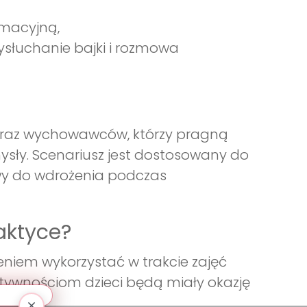
imacyjną,
ysłuchanie bajki i rozmowa
li oraz wychowawców, którzy pragną
sły. Scenariusz jest dostosowany do
atwy do wdrożenia podczas
aktyce?
eniem wykorzystać w trakcie zajęć
tywnościom dzieci będą miały okazję