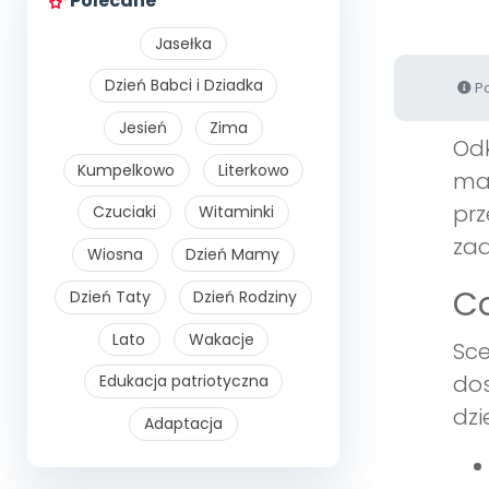
Polecane
Jasełka
Dzień Babci i Dziadka
Po
Jesień
Zima
Odk
Kumpelkowo
Literkowo
mag
prz
Czuciaki
Witaminki
zaa
Wiosna
Dzień Mamy
Co
Dzień Taty
Dzień Rodziny
Lato
Wakacje
Sce
dos
Edukacja patriotyczna
dzi
Adaptacja