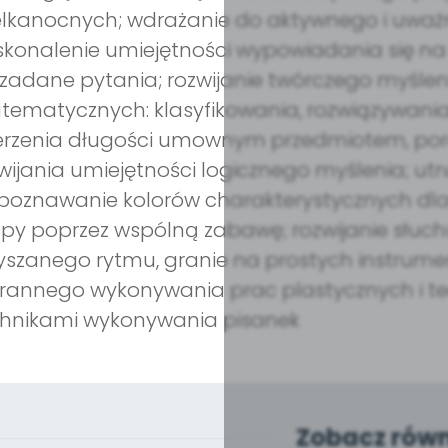
lkanocnych; wdrażanie do aktywnego i uważn
konalenie umiejętności wypowiadania się n
zadane pytania; rozwijanie twórczego myśleni
ematycznych: klasyfikowania, rozwiązywania
erzenia długości umownym przedmiotem, por
wijania umiejętności logicznego myślenia; utr
poznawanie kolorów charakterystycznych dla
py poprzez wspólną zabawę; rozwijanie słuc
yszanego rytmu, granie na prostych instru
rannego wykonywania prac plastycznych i te
chnikami wykonywania pisanek
Zobacz równ