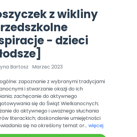
e
y
Gotowa w mniej niż 10 min • 14 dni bez opłat
Zobacz nas na Instagramie
Bliżej Pieska
szyczek z wikliny
Pomoc zwierzętom
TikTok
rzedszkolne
Nowości
Zobacz nas na TikToku
wej
Książka (dla) Przedszkolaka
Zapowiedzi
spiracje - dzieci
Promowanie czytelnictwa
YouTube
zkoli
Polecamy
Filmy edukacyjne
łodsze]
osk Online.
5 czerwca 2024 r. uzyskała
Promocje
19 r. Nr decyzji:
tyna Bartosz
Marzec 2023
Archiwalne numery
 ogólne: zapoznanie z wybranymi tradycjami
Pomoc
anocnymi i stwarzanie okazji do ich
biania; zachęcanie do aktywnego
gotowywania się do Świąt Wielkanocnych;
żanie do aktywnego i uważnego słuchania
ów literackich; doskonalenie umiejętności
iadania się na określony temat or...
więcej