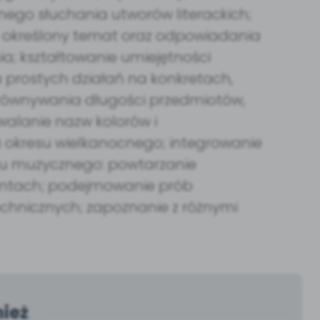
ego słuchania utworów literackich;
a określony temat oraz odpowiadania
a; kształtowanie umiejętności
 prostych działań na konkretach,
ównywania długości przedmiotów,
walanie nazw kolorów i
 okresu wielkanocnego; integrowanie
hu muzycznego: powtarzanie
mentach; podejmowanie prób
chnicznych; zapoznanie z różnymi
ież