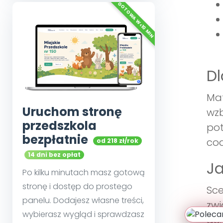
Dl
Mat
Uruchom stronę
wzb
przedszkola
pot
bezpłatnie
cod
od 218 zł/rok
14 dni bez opłat
Ja
Po kilku minutach masz gotową
stronę i dostęp do prostego
Sce
panelu. Dodajesz własne treści,
zwi
wybierasz wygląd i sprawdzasz
do: