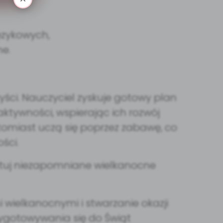
ęzykowych,
e.
yści. Nauczyciel zyskuje gotowy plan
aktywności, wspierając ich rozwój
atomiast uczą się poprzez zabawę, co
ści.
zygotuj niezapomniane wielkanocne
 wielkanocnymi i stwarzanie okazji
zygotowywania się do Świąt