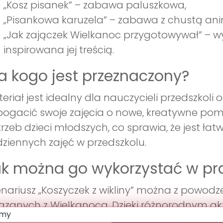
„Kosz pisanek” – zabawa paluszkowa,
„Pisankowa karuzela” – zabawa z chustą an
„Jak zajączek Wielkanoc przygotowywał” – w
inspirowana jej treścią.
a kogo jest przeznaczony?
eriał jest idealny dla nauczycieli przedszko
ogacić swoje zajęcia o nowe, kreatywne pomy
rzeb dzieci młodszych, co sprawia, że jest ł
ziennych zajęć w przedszkolu.
k można go wykorzystać w pr
nariusz „Koszyczek z wikliny” można z powodz
ązanych z Wielkanocą. Dzięki różnorodnym ak