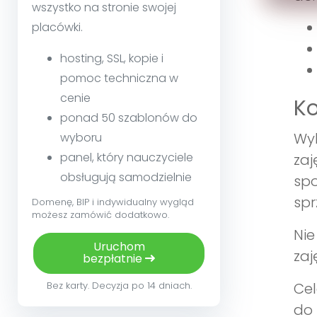
wszystko na stronie swojej
placówki.
hosting, SSL, kopie i
pomoc techniczna w
cenie
Ko
ponad 50 szablonów do
Wyk
wyboru
panel, który nauczyciele
zaj
obsługują samodzielnie
spo
spr
Domenę, BIP i indywidualny wygląd
możesz zamówić dodatkowo.
Nie
Uruchom
zaj
bezpłatnie
Cel
Bez karty. Decyzja po 14 dniach.
do 