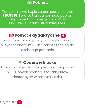
Pobierz
Ten plik można kupić za pomocą przelewu
(
15.99
PLN brutto) lub za pomocą pobrań
dołączanych do miesięcznika BLIŻEJ
PRZEDSZKOLA lub usługi bliżej MAX.
Pomoce dydaktyczne
6
Pobierz pomoce dydaktyczne wykorzystane
w tym scenariuszu. Pliki umieszczone są do
osobnego pobrania
Otwórz w kiosku
Uzyskaj dostęp do tego pliku oraz do ponad
2000 innych scenariuszy i artykułów
dostępnych w naszym kiosku.
ktyczne
6