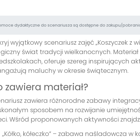
moce dydaktyczne do scenariusza są dostępne do zakupu/pobrania
ryj wyjątkowy scenariusz zajęć „Koszyczek z wi
iczny świat tradycji wielkanocnych. Materiał
edszkolakach, oferuje szereg inspirujących akt
ngażują maluchy w okresie świątecznym.
 zawiera materiał?
nariusz zawiera różnorodne zabawy integracyj
konałym sposobem na rozwijanie umiejętnośc
eci. Wśród proponowanych aktywności znajdzi
„Kółko, kółeczko” – zabawa naśladowcza w ko