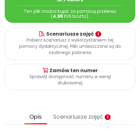
Archiwalne numery
Promocje
Ten plik można kupić za pomocą przelewu
(
4.99
PLN brutto).
Pomoc
Scenariusze zajęć
1
Pobierz scenariusz z wykorzystaniem tej
pomocy dydaktycznej. Pliki umieszczone są do
osobnego pobrania
Zamów ten numer
Sprawdź dostępność numeru w wersji
drukowanej
Opis
Scenariusze zajęć
1