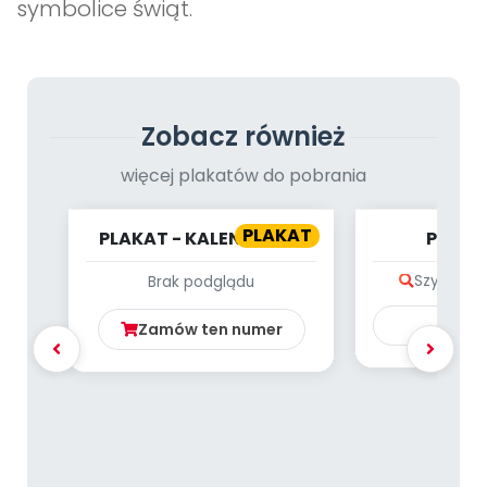
symbolice świąt.
Zobacz również
więcej plakatów do pobrania
PLAKAT
PLAKAT - KALENDARZ -
Plakat
MARZEC
NARO
Szybki po
Brak podglądu
Ku
Zamów ten numer