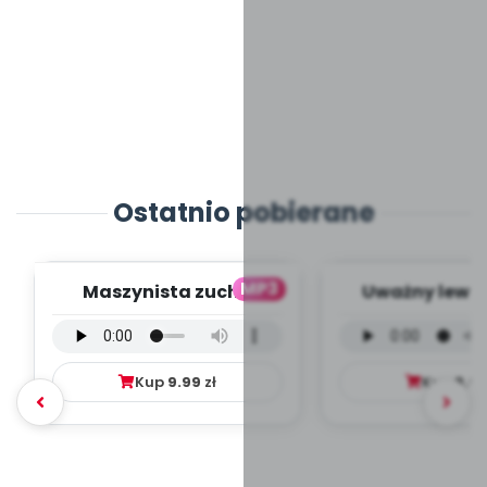
Ostatnio pobierane
MP3
Maszynista zuch -
Uważny lew -
wersja wokalna (PD,
wokalna (PD
mp3)
Kup
9.99
zł
Kup
9.9