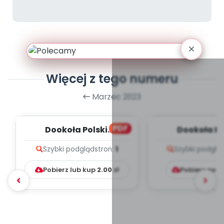
Więcej z tego numeru
Marzec 2023
PDF
Dookoła Polski.
Dookoła Po
Województwa
Wojewódz
Szybki podgląd
stron:
1
Szybki podglą
dolnośląskie i
dolnośląsk
pomorskie, c...
pomorskie, 
Pobierz lub kup
2.00
zł
Pobierz pob