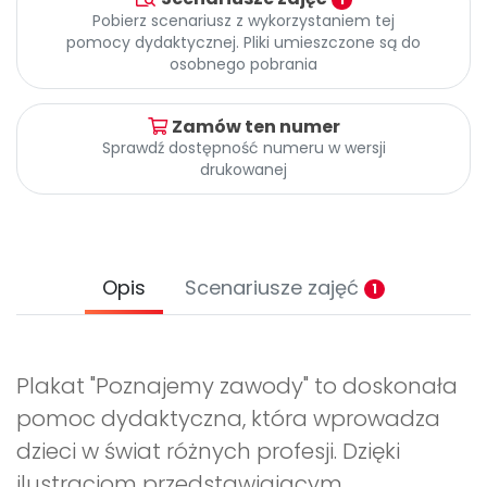
Archiwalne numery
Pobierz scenariusz z wykorzystaniem tej
Promocje
pomocy dydaktycznej. Pliki umieszczone są do
Pomoc
osobnego pobrania
Zamów ten numer
Sprawdź dostępność numeru w wersji
drukowanej
Opis
Scenariusze zajęć
1
Plakat "Poznajemy zawody" to doskonała
pomoc dydaktyczna, która wprowadza
dzieci w świat różnych profesji. Dzięki
ilustracjom przedstawiającym