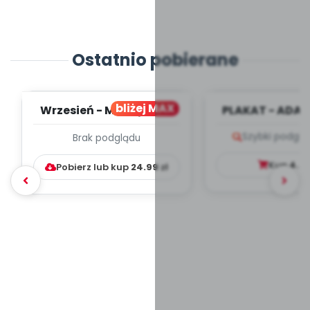
Ostatnio pobierane
bliżej MAX
Wrzesień - MIESIĘCZNY
PLAKAT - ADAP
PLAN PRACY
PORADNIK DLA 
Szybki podglą
Brak podglądu
WYCHOWAWCZO –
DYDAKTYC...
Kup
4.9
Pobierz lub kup
24.99
zł