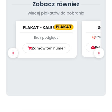
Zobacz również
więcej plakatów do pobrania
PLAKAT
PLAKAT - KALENDARZ -
GIGAP
MARZEC
ŻYWIOŁO
Szybki po
Brak podglądu
[PRZED
INSPIRA
Pobierz l
Zamów ten numer