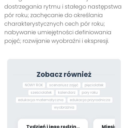
dostrzegania rytmu i stałego następstwa
pór roku; zachęcanie do określania
charakterystycznych cech pór roku;
nabywanie umiejętności definiowania
pojęć; rozwijanie wyobraźni i ekspresji.
Zobacz również
NOWY ROK
scenariusz zajęć
pięciolatek
sześciolatek
kalendarz
pory roku
edukacja matematyczna
edukacja przyrodnicza
wyobraźnia
Tydzień i jego rodzina
Miesiąc z