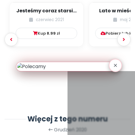
Jesteśmy coraz starsi -
Lato w mieście
zestaw
dzieci młods
czerwiec 2021
maj 20
numer 1
Kup
8.99
zł
Pobierz lub k
Więcej z tego numeru
Grudzień 2020