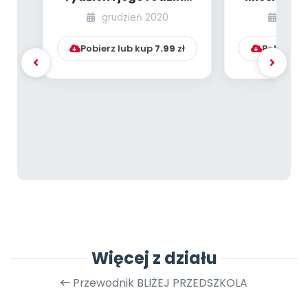
[PBP - dzieci starsze -
[PBP - dzie
grudzień 2020
grud
numer 4]...
numer
Pobierz lub kup
7.99
zł
Pobierz l
Więcej z działu
Przewodnik BLIŻEJ PRZEDSZKOLA