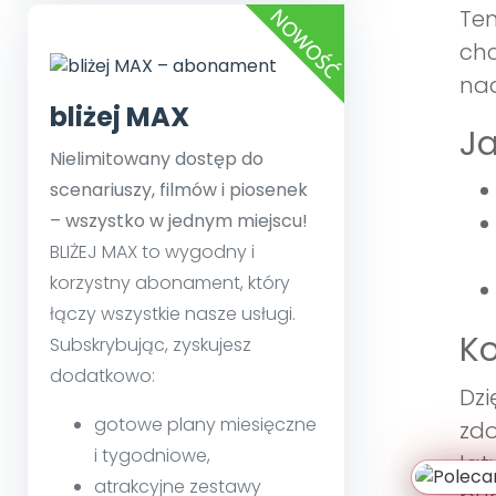
Ten
chc
nad
bliżej MAX
Ja
Nielimitowany dostęp do
scenariuszy, filmów i piosenek
– wszystko w jednym miejscu!
BLIŻEJ MAX to wygodny i
korzystny abonament, który
łączy wszystkie nasze usługi.
Ko
Subskrybując, zyskujesz
dodatkowo:
Dzi
gotowe plany miesięczne
zdo
i tygodniowe,
łat
atrakcyjne zestawy