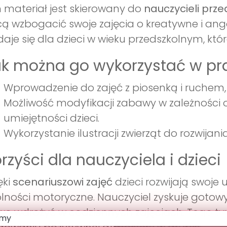
 materiał jest skierowany do
nauczycieli prze
ą wzbogacić swoje zajęcia o kreatywne i an
aje się dla dzieci w wieku przedszkolnym, któ
k można go wykorzystać w pr
Wprowadzenie do zajęć z piosenką i ruchem, co
Możliwość modyfikacji zabawy w zależności 
umiejętności dzieci.
Wykorzystanie ilustracji zwierząt do rozwijan
rzyści dla nauczyciela i dzieci
ęki
scenariuszowi zajęć
dzieci rozwijają swoje
lności motoryczne. Nauczyciel zyskuje gotow
wo wdrożyć w codziennych zajęciach. Tego ty