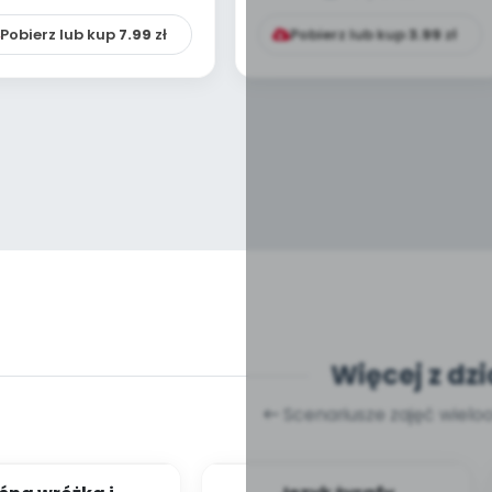
tolerancji i int...
Pobierz lub kup
7.99
zł
Pobierz lub kup
3.99
zł
Więcej z dzi
Scenariusze zajęć wiel