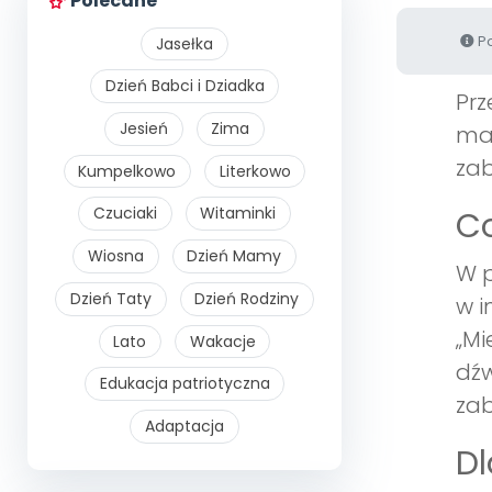
Polecane
Po
Jasełka
Dzień Babci i Dziadka
Pr
Jesień
Zima
mat
zab
Kumpelkowo
Literkowo
Czuciaki
Witaminki
Co
Wiosna
Dzień Mamy
W p
Dzień Taty
Dzień Rodziny
w i
„Mi
Lato
Wakacje
dźw
Edukacja patriotyczna
zab
Adaptacja
Dl