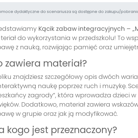
moce dydaktyczne do scenariusza są dostępne do zakupu/pobrania
zedstawiamy
Kącik zabaw integracyjnych – „
eriał do wykorzystania w przedszkolu! To wspa
awę z nauką, rozwijając pamięć oraz umiejętn
 zawiera materiał?
liku znajdziesz szczegółowy opis dwóch wari
nteraktywną naukę poprzez ruch i muzykę. Sce
eszkańcy zagrody”, która wprowadza dzieci w św
ięków. Dodatkowo, materiał zawiera wskazówk
awę w grupie oraz jak ją modyfikować.
a kogo jest przeznaczony?