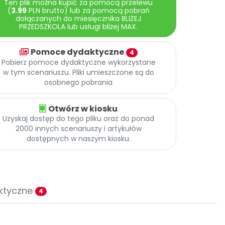
Ten plik można kupić za pomocą przelewu
(
3.99
PLN brutto) lub za pomocą pobrań
dołączanych do miesięcznika BLIŻEJ
PRZEDSZKOLA lub usługi bliżej MAX.
Pomoce dydaktyczne
4
Pobierz pomoce dydaktyczne wykorzystane
w tym scenariuszu. Pliki umieszczone są do
osobnego pobrania
Otwórz w kiosku
Uzyskaj dostęp do tego pliku oraz do ponad
2000 innych scenariuszy i artykułów
dostępnych w naszym kiosku.
ktyczne
4