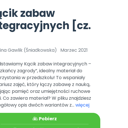
e
y
Gotowa w mniej niż 10 min • 14 dni bez opłat
Zobacz nas na Instagramie
Bliżej Pieska
ącik zabaw
Pomoc zwierzętom
TikTok
tegracyjnych [cz.
Nowości
Zobacz nas na TikToku
wej
Książka (dla) Przedszkolaka
Zapowiedzi
]
Promowanie czytelnictwa
YouTube
zkoli
Polecamy
Filmy edukacyjne
lina Gawlik (Śniadkowska)
Marzec 2021
osk Online.
5 czerwca 2024 r. uzyskała
Promocje
19 r. Nr decyzji:
dstawiamy Kącik zabaw integracyjnych –
Archiwalne numery
zkańcy zagrody”, idealny materiał do
rzystania w przedszkolu! To wspaniały
Pomoc
riusz zajęć, który łączy zabawę z nauką,
ijając pamięć oraz umiejętności ruchowe
i. Co zawiera materiał? W pliku znajdziesz
egółowy opis dwóch wariantów z...
więcej
Pobierz