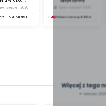
śna wróżka i
Język żyrafy
przyjaciele
piec-sierpień 2026
lipiec-sierpień 2026
erz lub kup
8.99
zł
Pobierz lub kup
8.99
zł
Więcej z tego 
Marzec 2021