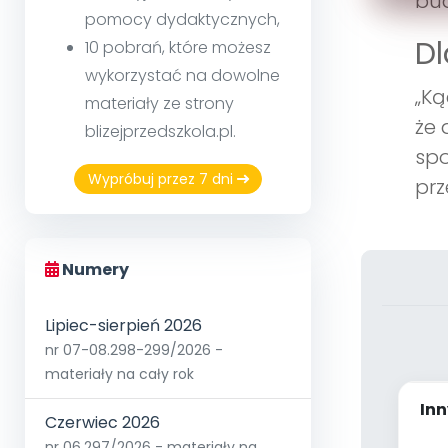
bud
pomocy dydaktycznych,
Dl
10 pobrań, które możesz
wykorzystać na dowolne
„Ką
materiały ze strony
że 
blizejprzedszkola.pl.
sp
Wypróbuj przez 7 dni
prz
Numery
Lipiec-sierpień 2026
nr 07-08.298-299/2026 -
materiały na cały rok
Inn
Czerwiec 2026
nr 06.297/2026 - materiały na