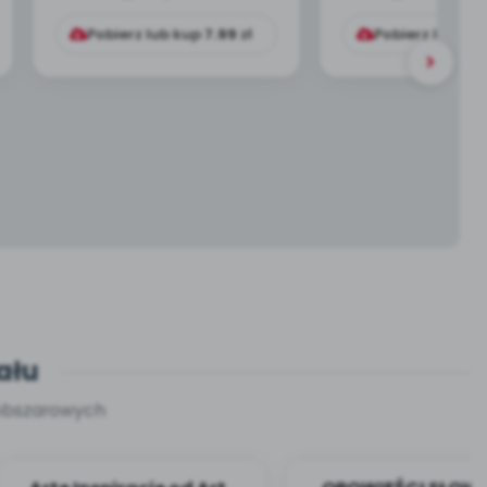
Pobierz lub kup
7.99
zł
Pobierz lub ku
ału
oobszarowych